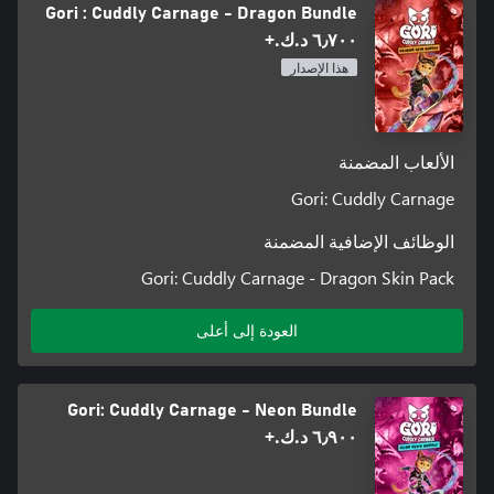
Gori : Cuddly Carnage - Dragon Bundle
مليئة بالدماء - قم بطلاء المدينة باللون الأحمر باستخدام شفرات
٦٫٧٠٠ د.ك.‏+
F.R.A.N.K بينما تقوم بالتقطيع بكميات لا نهاية لها - رعب متمثل في
هذا الإصدار
جثث وتصميمات الألعاب الأكثر تشوهًا التي رأيتها على الإطلاق!
الألعاب المضمنة
Gori: Cuddly Carnage
الوظائف الإضافية المضمنة
Gori: Cuddly Carnage - Dragon Skin Pack
العودة إلى أعلى
Gori: Cuddly Carnage - Neon Bundle
٦٫٩٠٠ د.ك.‏+