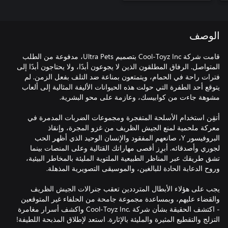
الوصف
قامت شركة Cool-Toyz Inc بتصميم Ultra Pets، مدفوعة من الطلب
المتواصل. الرفاق المطلقون الذين لا يجوعون أبدًا، ولا يحتاجون أبدًا إلى
فترات راحة في الحمام، ويتمتعون بمناعة ضد التلف بفعل الزمن. لم
يتوقع أحد الطفرة التي حولت هذه الحيوانات الأليفة المثالية إلى ألعاب
أتقِن استخدام الأسلحة المتفجرة ومجموعات الضربات المدمرة في
معركة ملحمية لمنع الجيش الظريف من غزو المجرة، وإنقاذ
البروفيسور Y، صانعهم المفقود والإنسان الوحيد الذي أظهر الحب
لجوري وأصدقائه. أبرِز أقصى مهاراتك القتالية وعلى المنصات بينما
تشق طريقك عبر المناظر الطبيعية الملتوية المليئة بالمخاطر البيئية،
يجب على هؤلاء الأبطال المترددين تعقب جنرالات الجيش الظريف
والقضاء عليهم، وبمساعدة مجموعة جامحة من الحلفاء غير المتوقعين
- اكتشف الحقيقة بشأن شركة Cool-Toyz Inc.‎ واكشف أسرار مغامرة