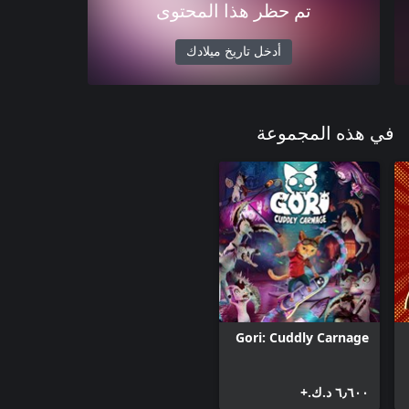
تم حظر هذا المحتوى
أدخل تاريخ ميلادك
في هذه المجموعة
Gori: Cuddly Carnage
٦٫٦٠٠ د.ك.‏+