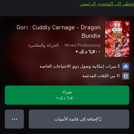
تخطي إلى المحتوى الرئيسي
Gori : Cuddly Carnage - Dragon
Bundle
Wired Productions
•
الحركة والمغامرة
٦٫٧٠٠ د.ك.‏+
2 ميزات إمكانية وصول ذوي الاحتياجات الخاصة
11 من اللغات المدعمة
شراء
٦٫٧٠٠ د.ك.‏+
إضافة إلى قائمة الأمنيات
● ● ●