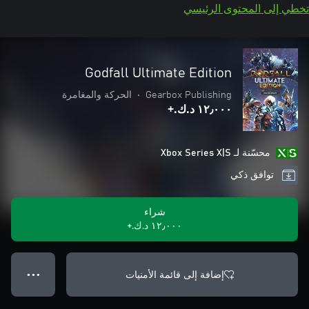
تخطي إلى المحتوى الرئيسي
Godfall Ultimate Edition
Gearbox Publishing
•
الحركة والمغامرة
١٢٫٠٠٠ د.ك.‏+
محسّنة لـ Xbox Series X|S
توافق ذكي
شراء
١٢٫٠٠٠ د.ك.‏+
إضافة إلى قائمة الأمنيات
● ● ●