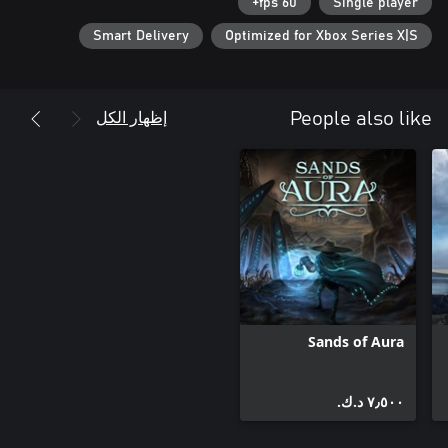
60 fps+
Single player
Smart Delivery
Optimized for Xbox Series X|S
o PlayStation exclusive: Orange Valorplate skin for Vertigo, Red
o Epic Games Store, Xbox, Steam: Red Valorplate skin for Vertigo,
إظهار الكل
People also like
o Dive deeper into the story of Orin, Macros and Aperion with all
o New Valorplate Shards, unlocking all new unique abilities for
o 35 new ways to style your gear – 25 weapon, 5 banner, and 5
o Dive into the Spirit Realms game mode with 6-player PvE
online co-op play
Sands of Aura
٧٫٥٠٠ د.ك.‏