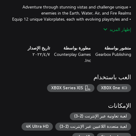
• Adventure through stunning vistas and challenge unique
• Equip 12 unique Valorplates, each with evolving playstyles and
إظهار المزيد
• Complete challenges to unlock and show off your style with
• Master all five weapon classes, each with unique playstyles and
منشور بواسطة
مطورة بواسطة
تاريخ الإصدار
a variety of longswords, polearms, warhammers, greatswords,
Gearbox Publishing
Counterplay Games
٧‏/٤‏/٢٠٢٢
Inc.
• Level up, learn new skills, and uncover legendary weapons with
• Test your skills in the Dreamstones, Ascended Tower of Trials,
العب باستخدام
• Fight solo, or alongside friends with three-player PvE online co-
XBOX Series X|S
XBOX One
Unlock cosmetic items from Ascended and Pre-order cosmetic
الإمكانات
o Chrome and Gold Valorplate skins for Silvermane, Phoenix, and
لعبة تعاونية عبر الإنترنت (2-3)
لعبة متعددة اللاعبين عبر الإنترنت (2-3)
4K Ultra HD
o Zer0’s Sword Longsword: Unleash the blade of a master