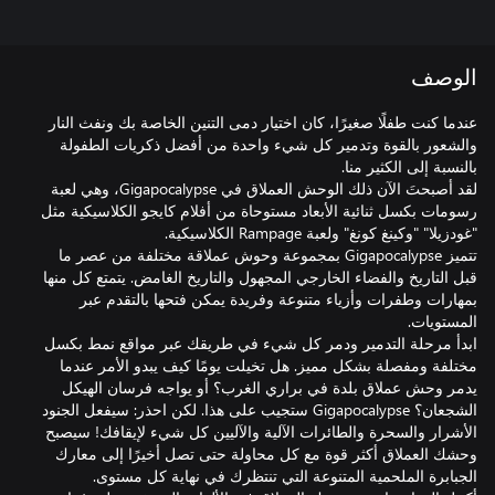
الوصف
عندما كنت طفلًا صغيرًا، كان اختيار دمى التنين الخاصة بك ونفث النار
والشعور بالقوة وتدمير كل شيء واحدة من أفضل ذكريات الطفولة
لقد أصبحتَ الآن ذلك الوحش العملاق في Gigapocalypse، وهي لعبة
رسومات بكسل ثنائية الأبعاد مستوحاة من أفلام كايجو الكلاسيكية مثل
تتميز Gigapocalypse بمجموعة وحوش عملاقة مختلفة من عصر ما
قبل التاريخ والفضاء الخارجي المجهول والتاريخ الغامض. يتمتع كل منها
بمهارات وطفرات وأزياء متنوعة وفريدة يمكن فتحها بالتقدم عبر
ابدأ مرحلة التدمير ودمر كل شيء في طريقك عبر مواقع نمط بكسل
مختلفة ومفصلة بشكل مميز. هل تخيلت يومًا كيف يبدو الأمر عندما
يدمر وحش عملاق بلدة في براري الغرب؟ أو يواجه فرسان الهيكل
الشجعان؟ Gigapocalypse ستجيب على هذا. لكن احذر: سيفعل الجنود
الأشرار والسحرة والطائرات الآلية والآليين كل شيء لإيقافك! سيصبح
وحشك العملاق أكثر قوة مع كل محاولة حتى تصل أخيرًا إلى معارك