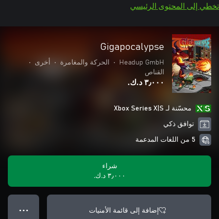
تخطي إلى المحتوى الرئيسي
Gigapocalypse
Headup GmbH
•
الحركة والمغامرة
•
أخرى
•
القناص
٣٫٠٠٠ د.ك.‏
محسّنة لـ Xbox Series X|S
توافق ذكي
5 من اللغات المدعمة
شراء
٣٫٠٠٠ د.ك.‏
إضافة إلى قائمة الأمنيات
● ● ●