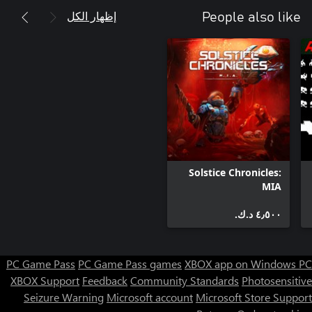
إظهار الكل
People also like
Solstice Chronicles:
MIA
٤٫٥٠٠ د.ك.‏
PC Game Pass
PC Game Pass games
XBOX app on Windows PC
XBOX Support
Feedback
Community Standards
Photosensitive
Seizure Warning
Microsoft account
Microsoft Store Support