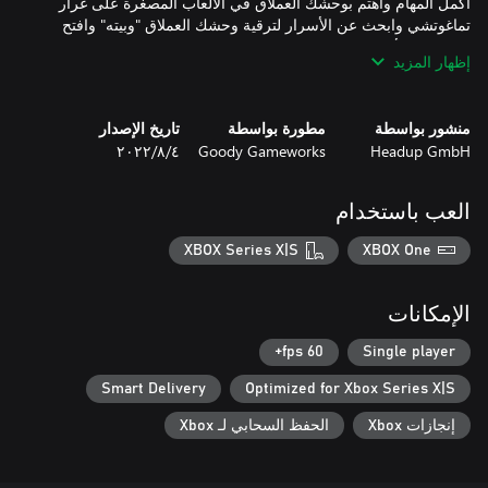
أكمل المهام واهتم بوحشك العملاق في الألعاب المصغرة على غرار
تماغوتشي وابحث عن الأسرار لترقية وحشك العملاق "وبيته" وافتح
إظهار المزيد
تتميز Gigapocalypse بموسيقى البانك الصاخبة والفوضى واهتمام
شديد بكلاسيكيات اللعبة والفيلم. إنها لعبة للطفل الكامن بداخلنا جميعًا.
منشور بواسطة
مطورة بواسطة
تاريخ الإصدار
Headup GmbH
Goody Gameworks
٤‏/٨‏/٢٠٢٢
العب باستخدام
XBOX Series X|S
XBOX One
الإمكانات
60 fps+
Single player
Smart Delivery
Optimized for Xbox Series X|S
إنجازات Xbox
الحفظ السحابي لـ Xbox