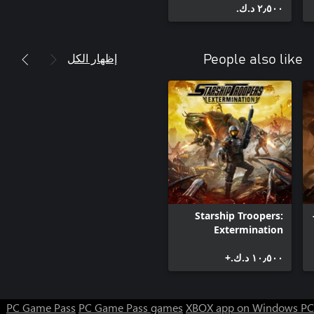
٢٫٥٠٠ د.ك.‏
إظهار الكل
People also like
Starship Troopers:
Littl
Extermination
١٠٫٥٠٠ د.ك.‏+
PC Game Pass
PC Game Pass games
XBOX app on Windows PC