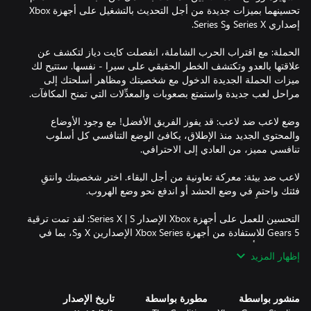
تحسينهما بميزات جديدة من أجل التحديث بالتشغيل على أجهزة Xbox
الحملة: مع اقتراب الحرب الشاملة، انفصلت كايت دياز لتكشف عن
علاقتها بالعدو وتكتشف الخطر الحقيقي على سيرا - نفسها. ستتيح لك
ميزات الحملة الجديدة الدخول مع شخصيتك ومظاهر أسلحتك إلى
وضع لاعب ضد لاعب: قد يفوز الفريق الأفضل! مع وجود الأوضاع
والمحتوى الجديد منذ الإطلاق، يكافئ الوضع التنافسي كل أسلوب
لاعب ضد بيئة: معركة تعاونية من أجل البقاء. اختر شخصيتك وانتقِ
التحسين للعمل على أجهزة Xbox الإصدار Series X | S: لقد تمت ترقية
Gears 5 للاستفادة من أجهزة Xbox Series الإصدارين X وS، بما في
ذلك: تقليل أوقات التحميل، والاستئناف الفوري، و 120 إطارًا في الثانية
إظهار المزيد
في الوضع التنافسي ومعدلات تحديث متغيرة. وعلاوة على ذلك
منشور بواسطة
مطورة بواسطة
تاريخ الإصدار
التسليم الذكي: اشترِ نسخة من Gears 5 من أجل وحدة التحكم لديك،