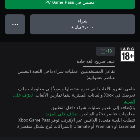
مضمن في PC Game Pass
شراء
● ● ●
٩٫٠٠٠ د.ك.‏+
18+
عنف صريح، لغة حادة
تفاعل المستخدمين، عمليات شراء داخل اللعبة (تتضمن
عناصر عشوائية)
يتلقى ناشرو الألعاب التي تقوم بتشغيلها وصولاً إلى معلومات ملف
تعريفك في Xbox والبيانات المقترنة بينما تمارس الألعاب.
تعرّف على
المزيد
بالإضافة إلى تقديم عمليات شراء داخل التطبيق
معلومات عناصر تحكم الوالدين.
تعرّف على المزيد
تتطلب اللعبة متعددة اللاعبين عبر الإنترنت توفر Xbox Game Pass
Essential أو Premium أو Ultimate (اشتراكات تُباع بشكل منفصل).