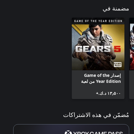
مضمنة في
إصدار Game of the
Year Edition من لعبة
Gears 5
١٣٫٥٠٠ د.ك.‏+
مُضمّن في هذه الاشتراكات