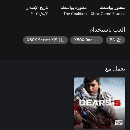
منشور بواسطة
مطورة بواسطة
تاريخ الإصدار
Xbox Game Studios
The Coalition
٣‏/٨‏/٢٠٢١
العب باستخدام
XBOX Series X|S
XBOX One
PC
يعمل مع