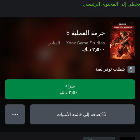
تخطي إلى المحتوى الرئيسي
حزمة العملية 8
Xbox Game Studios
•
القناص
٢٫٥٠٠ د.ك.‏
يتطلب توفر لعبة
شراء
٢٫٥٠٠ د.ك.‏
إضافة إلى قائمة الأمنيات
● ● ●