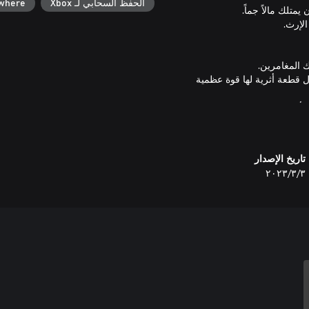
الحفظ السحابي لـ Xbox
ywhere
قطعة أثرية لها قوة عظمية
أثرية.
تاريخ الإصدار
٣‏/٣‏/٢٠٢٣