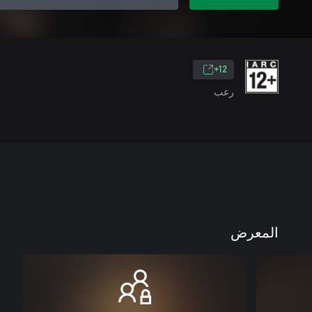
12+
رعب
المعرض