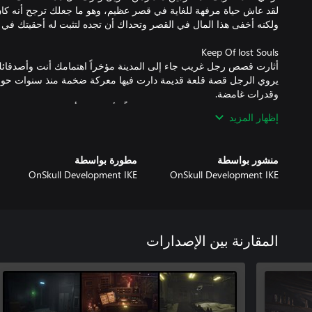
يروي الرجل قصة قلعة قديمة دارت فيها معركة ضخمة منذ سنوات حول 
قررت الذهاب واستكشاف القلعة عاقداً الأمل على أن تجد هذه القطعة ال
إظهار المزيد
منشور بواسطة
مطورة بواسطة
OnSkull Development IKE
OnSkull Development IKE
المقارنة بين الإصدارات