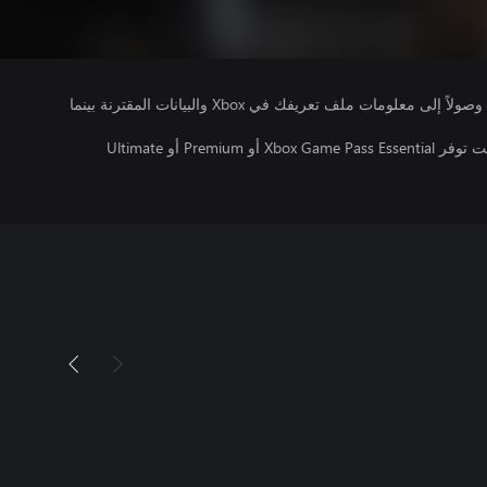
يتلقى ناشرو الألعاب التي تقوم بتشغيلها وصولاً إلى معلومات ملف تعريفك في Xbox والبيانات المقترنة بينما
تتطلب اللعبة متعددة اللاعبين عبر الإنترنت توفر Xbox Game Pass Essential أو Premium أو Ultimate