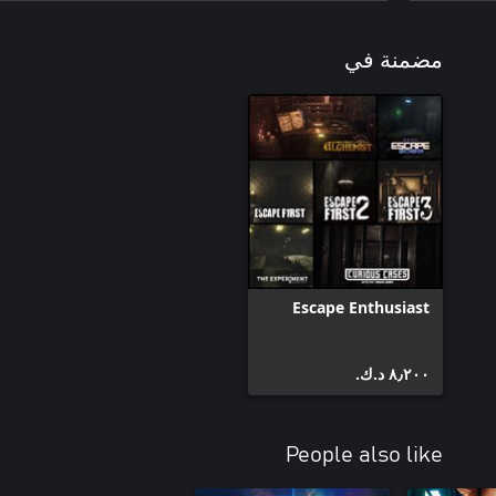
مضمنة في
Escape Enthusiast
٨٫٢٠٠ د.ك.‏
People also like