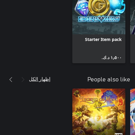
المُبدع الهزلي/الرسوم المتحركة "EDENS ZERO" من تأليف Hiro
Mashima، المبدع الذي ألّف أيضًا "Fairy Tail" و"Rave Master". وهي
تتمحور حول Shiki Granbell وأصدقائه الذين يخوضون غمار رحلة شيقة
لقد ساهم Hiro Mashima وKodansha بشكل فعّال في جميع مراحل
إنتاج اللعبة!!
Starter Item pack
١٫٥٠٠ د.ك.‏
إظهار الكل
People also like