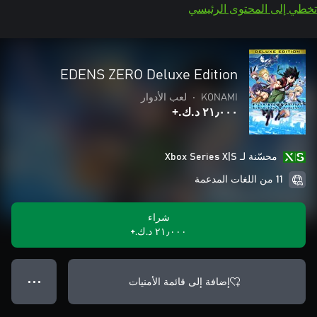
تخطي إلى المحتوى الرئيسي
EDENS ZERO Deluxe Edition
KONAMI
•
لعب الأدوار
٢١٫٠٠٠ د.ك.‏+
محسّنة لـ Xbox Series X|S
11 من اللغات المدعمة
شراء
٢١٫٠٠٠ د.ك.‏+
إضافة إلى قائمة الأمنيات
● ● ●