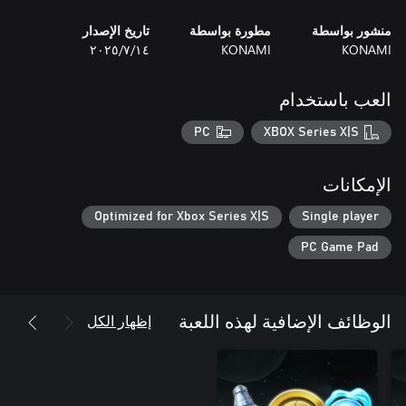
منشور بواسطة
مطورة بواسطة
تاريخ الإصدار
KONAMI
KONAMI
١٤‏/٧‏/٢٠٢٥
تضيف مهمة تمكنك من الحصول على Lacrima، وهي معدات ذات قوى
العب باستخدام
PC
XBOX Series X|S
الإمكانات
Optimized for Xbox Series X|S
Single player
PC Game Pad
يضيف مهمة تمكنك من الحصول على عناصر استهلاكية مفيدة و10,000
إظهار الكل
الوظائف الإضافية لهذه اللعبة
هذه هي لعبة تقمص الأدوار ثلاثية الأبعاد المستندة إلى فضاء الخيال