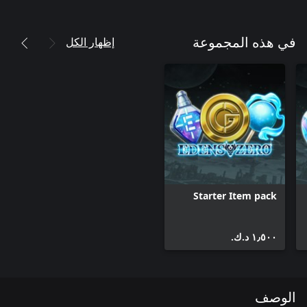
إظهار الكل
في هذه المجموعة
Starter Item pack
١٫٥٠٠ د.ك.‏
الوصف