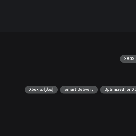
XBOX 
Optimized for X
Smart Delivery
إنجازات Xbox