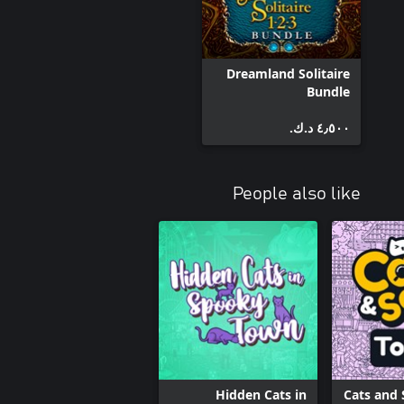
Dreamland Solitaire
Bundle
٤٫٥٠٠ د.ك.‏
People also like
Hidden Cats in
Cats and 