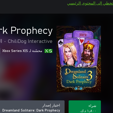
تخطي إلى المحتوى الرئيسي
ark Prophecy
ChiliDog Interactive
•
ال
محسّنة لـ Xbox Series X|S
اختيار إصدار
شراء
Dreamland Solitaire: Dark Prophecy
١٫٨٠٠ د.ك.‏