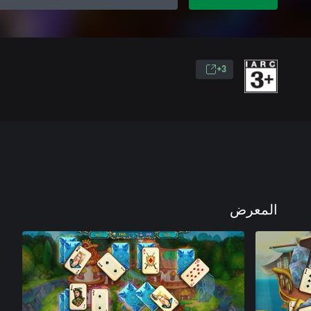
3+
المعرض