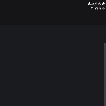
تاريخ الإصدار
٥‏/٤‏/٢٠٢٤