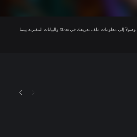
يتلقى ناشرو الألعاب التي تقوم بتشغيلها وصولاً إلى معلومات ملف تعريفك في Xbox والبيانات المقترنة بينما