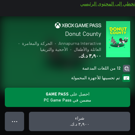
تخطي إلى المحتوى الرئيسي
Donut County
Annapurna Interactive
•
الحركة والمغامرة
•
العائلة والأطفال
•
الأحجية والتريفيا
٣٫٩٠٠ د.ك.‏
12 من اللغات المدعمة
تم تحسينها للأجهزة المحمولة
احصل على GAME PASS
مضمن في PC Game Pass
شراء
● ● ●
٣٫٩٠٠ د.ك.‏