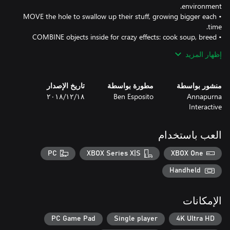
• MOVE the hole to swallow up their stuff, growing bigger each
• COMBINE objects inside for crazy effects: cook soup, breed
إظهار المزيد
• CATAPULT things back out of the hole. You can use it to solve
• DEVOUR everything. The hole won’t stop until the whole
منشور بواسطة
مطورة بواسطة
تاريخ الإصدار
Annapurna
Ben Esposito
١٨‏/١٢‏/٢٠١٨
Interactive
Donut County was created by Ben Esposito, designer on What
Remains of Edith Finch and The Unfinished Swan. It is the result
of six years of solo development, dozens of donuts (for research),
العب باستخدام
PC
XBOX Series X|S
XBOX One
The PC version of this game does not support Xbox Live
Handheld
الإمكانات
PC Game Pad
Single player
4K Ultra HD