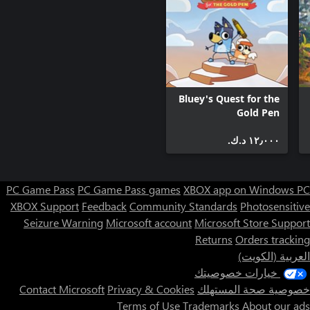
Bluey's Quest for the
Gold Pen
١٢٫٠٠٠ د.ك.‏
PC Game Pass
PC Game Pass games
XBOX app on Windows PC
XBOX Support
Feedback
Community Standards
Photosensitive
Seizure Warning
Microsoft account
Microsoft Store Support
Returns
Orders tracking
العربية (الكويت)
خيارات خصوصيتك
خصوصية صحة المستهلك
Privacy & Cookies
Contact Microsoft
Terms of Use
Trademarks
About our ads