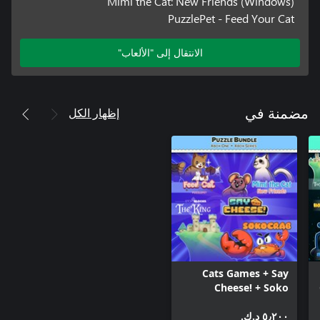
Mimi the Cat: New Friends (Windows)
PuzzlePet - Feed Your Cat
الانتقال إلى "الألعاب"
إظهار الكل
مضمنة في
Cats Games + Say
Cheese! + Soko
Games (BUNDLE)
٥٫٢٠٠ د.ك.‏