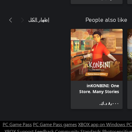
إظهار الكل
People also like
inKONBINI: One
Store. Many Stories
Digital Deluxe Edition
٨٫٠٠٠ د.ك.‏
PC Game Pass
PC Game Pass games
XBOX app on Windows PC
XBOX Support
Feedback
Community Standards
Photosensitive