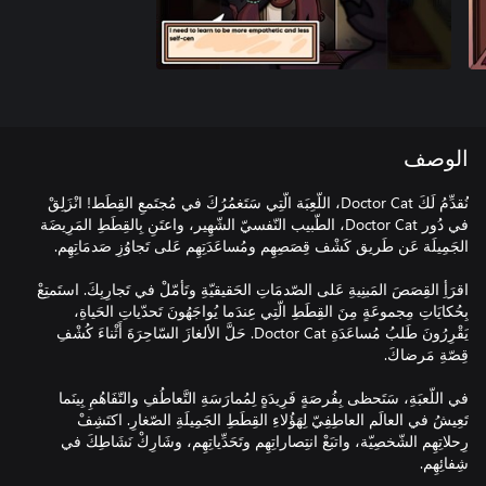
الوصف
نُقدِّمُ لَكَ Doctor Cat، اللّعِبَة الّتِي سَتَغمُرُكَ في مُجتَمعِ القِطَط! انْزَلِقْ
في دُور Doctor Cat، الطّبيب النّفسيّ الشّهِير، واعتَنِ بِالقِطَطِ المَرِيضَة
اقرَأِ القِصَصَ المَبنِيةِ عَلى الصّدمَاتِ الحَقيقيّةِ وتَأمّلْ في تَجارِبِكَ. استَمتِعْ
بِحُكايَاتِ مِجموعَةٍ مِنَ القِطَطِ الّتِي عِندَما يُواجَهُونَ تَحدّياتِ الحَياةِ،
يَقْرِرُونَ طَلبُ مُساعَدَةِ Doctor Cat. حَلَّ الألغازَ السّاحِرَةَ أَثْناءَ كُشْفِ
في اللّعبَةِ، سَتَحظى بِفُرصَةٍ فَرِيدَةٍ لِمُمارَسَةِ التَّعاطُفِ والتّفَاهُمِ بِينَما
تَعِيشُ في العالَم العاطِفِيّ لِهَؤُلاءِ القِطَطِ الجَمِيلَةِ الصّغارِ. اكتَشِفْ
رِحلاتِهِم الشّخصِيّة، واتبَعْ انتِصاراتِهِم وتَحَدِّياتِهِم، وشَارِكْ نَشَاطِكَ في