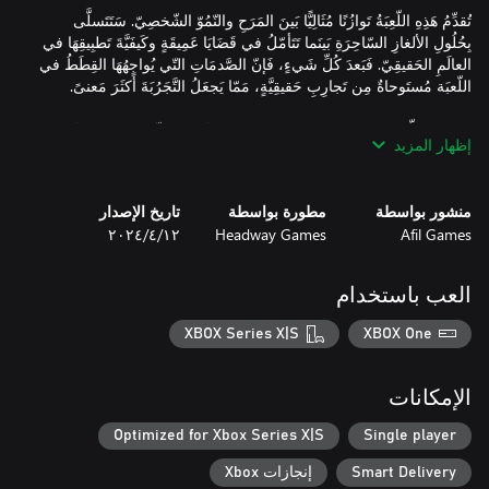
تُقدِّمُ هَذِهِ اللّعِبَةُ تَوازُنًا مُثَالِيًّا بَينَ المَرَحِ والنّمُوّ الشّخصِيّ. سَتَتَسلَّى
بِحُلُولِ الألغازِ السّاحِرَةِ بَينَما تَتَأمّلُ في قَضَايَا عَمِيقَةٍ وكَيفَيَّةَ تَطبِيقِهَا في
العالَمِ الحَقيقِيّ. فَبَعدَ كُلِّ شَيءٍ، فَإنّ الصَّدمَاتِ التّي يُواجِهُهَا القِطَطُ في
مَع هَذِهِ اللّعِبَةِ، سَتَحظى بِتَجرِبَةٍ مُثيرَةٍ ومُشَوِّقَةٍ وجَذّابَةٍ، مُليئَةٍ بِالدّروسِ
إظهار المزيد
ذَاتِ الأهَمِيَّةِ حَوْلَ أَهَمِيَّةِ الاعتِنَاءِ بِالآخَرِينَ وِدعْمِهِم. كُن مُستَعِدًا لِتَقَعُّ في
حُبِّ هَذِهِ القِطَطِ الجَمِيلَةِ وتَبدَأَ رِحلَةً فَرِيدَةً وتَحويلِيَّةً!
منشور بواسطة
مطورة بواسطة
تاريخ الإصدار
Afil Games
Headway Games
١٢‏/٤‏/٢٠٢٤
العب باستخدام
XBOX Series X|S
XBOX One
الإمكانات
Optimized for Xbox Series X|S
Single player
Smart Delivery
إنجازات Xbox