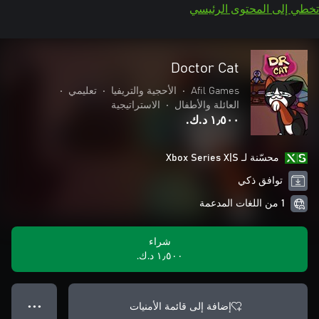
تخطي إلى المحتوى الرئيسي
Doctor Cat
Afil Games
•
الأحجية والتريفيا
•
تعليمي
•
العائلة والأطفال
•
الاستراتيجية
١٫٥٠٠ د.ك.‏
محسّنة لـ Xbox Series X|S
توافق ذكي
1 من اللغات المدعمة
شراء
١٫٥٠٠ د.ك.‏
إضافة إلى قائمة الأمنيات
● ● ●