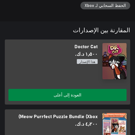
الحفظ السحابي لـ Xbox
المقارنة بين الإصدارات
Doctor Cat
١٫٥٠٠ د.ك.‏
هذا الإصدار
العودة إلى أعلى
Meow Purrfect Puzzle Bundle (Xbox)
٤٫٢٠٠ د.ك.‏