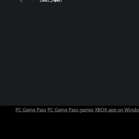
PC Game Pass
PC Game Pass games
XBOX app on Windo