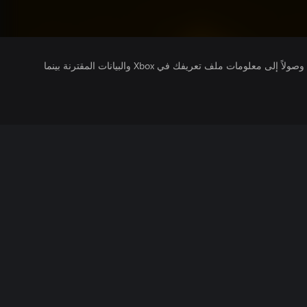
يتلقى ناشرو الألعاب التي تقوم بتشغيلها وصولاً إلى معلومات ملف تعريفك في Xbox والبيانات المقترنة بينما