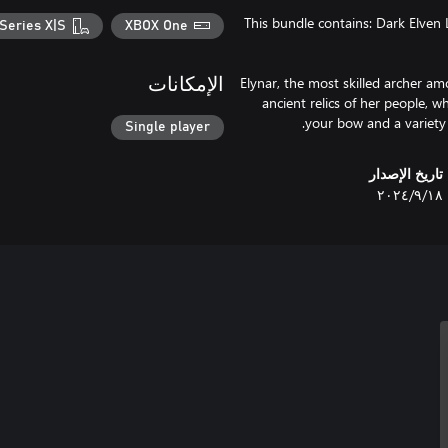
This bundle contains: Dark Elven
Series X|S
XBOX One
Elynar, the most skilled archer a
الإمكانات
ancient relics of her people, 
your bow and a variety
Single player
تاريخ الإصدار
١٨‏/٩‏/٢٠٢٤