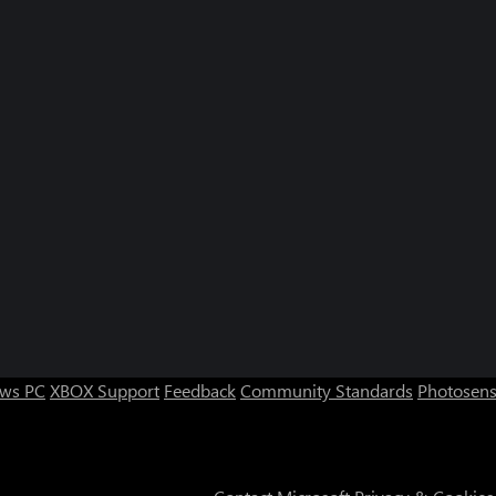
ws PC
XBOX Support
Feedback
Community Standards
Photosens