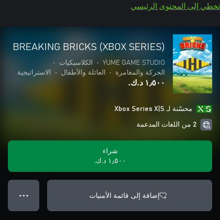
تخطي إلى المحتوى الرئيسي
BREAKING BRICKS (XBOX SERIES)
YUME GAME STUDIO
•
الكلاسيكيات
•
الحركة والمغامرة
•
العائلة والأطفال
•
الاستراتيجية
١٫٥٠٠ د.ك.‏
محسّنة لـ Xbox Series X|S
2 من اللغات المدعمة
شراء
١٫٥٠٠ د.ك.‏
إضافة إلى قائمة الأمنيات
● ● ●