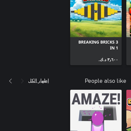
BREAKING BRICKS 3
IN 1
٣٫٦٠٠ د.ك.‏
إظهار الكل
People also like