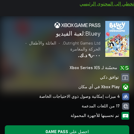
تخطي إلى المحتوى الرئيسي
Bluey:لعبة الفيديو
Outright Games Ltd.
•
العائلة والأطفال
•
الحركة والمغامرة
٩٫٠٠٠ د.ك.‏
محسّنة لـ Xbox Series X|S
توافق ذكي
Xbox Play في أي مكان
4 ميزات إمكانية وصول ذوي الاحتياجات الخاصة
17 من اللغات المدعمة
تم تحسينها للأجهزة المحمولة
احصل على GAME PASS