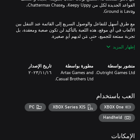
القواعد الجديدة لكل من Keepy Uppy، وChattermax Chase،
مع طرق أسهل للتفاعل والوصول السريع إلى القائمة عند التنقل بين
الألعاب في أي موقع، هذه اللعبة بالتأكيد لن تكون صعبة ومعقدة، بل
سواء كنت تلعب وحدك أو لعبًا تعاونيًا، يمكنك الاستمتاع ببهجة عالم
إظهار المزيد
بلوي مع عائلتك وأصدقائك.
منشور بواسطة
مطورة بواسطة
تاريخ الإصدار
Outright Games Ltd.
Artax Games and
١٦‏/١١‏/٢٠٢٣
Casual Brothers Ltd.
العب باستخدام
PC
XBOX Series X|S
XBOX One
Handheld
الإمكانات