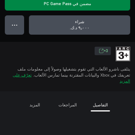
مضمن في PC Game Pass
شراء
● ● ●
٩٫٠٠٠ د.ك.‏
3+
يتلقى ناشرو الألعاب التي تقوم بتشغيلها وصولاً إلى معلومات ملف
تعريفك في Xbox والبيانات المقترنة بينما تمارس الألعاب.
تعرّف على
المزيد
التفاصيل
المراجعات
المزيد