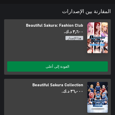
المقارنة بين الإصدارات
Beautiful Sakura: Fashion Club
٣٫٦٠٠ د.ك.‏
هذا الإصدار
العودة إلى أعلى
Beautiful Sakura Collection
٣٦٫٠٠٠ د.ك.‏