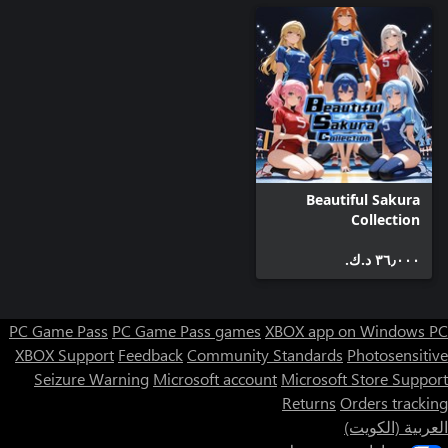
Beautiful Sakura
Collection
٣٦٫٠٠٠ د.ك.‏
PC Game Pass
PC Game Pass games
XBOX app on Windows PC
XBOX Support
Feedback
Community Standards
Photosensitive
Seizure Warning
Microsoft account
Microsoft Store Support
Returns
Orders tracking
العربية (الكويت)