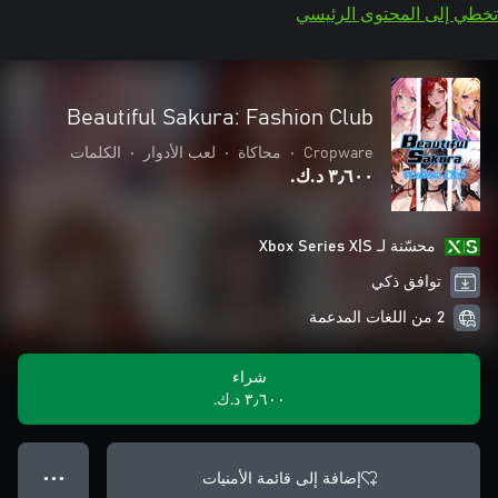
تخطي إلى المحتوى الرئيسي
Beautiful Sakura: Fashion Club
Cropware
•
محاكاة
•
لعب الأدوار
•
الكلمات
٣٫٦٠٠ د.ك.‏
محسّنة لـ Xbox Series X|S
توافق ذكي
2 من اللغات المدعمة
شراء
٣٫٦٠٠ د.ك.‏
إضافة إلى قائمة الأمنيات
● ● ●