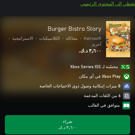
تخطي إلى المحتوى الرئيسي
Burger Bistro Story
Kairosoft
•
محاكاة
•
الكلاسيكيات
•
الاستراتيجية
•
أخرى
٣٫٦٠٠ د.ك.‏
محسّنة لـ Xbox Series X|S
Xbox Play في أي مكان
8 ميزات إمكانية وصول ذوي الاحتياجات الخاصة
6 من اللغات المدعمة
متوافق في الغالب
شراء
٣٫٦٠٠ د.ك.‏