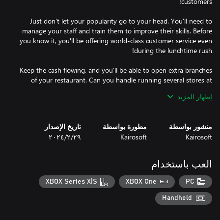
Just don't let your popularity go to your head. You'll need to
manage your staff and train them to improve their skills. Before
you know it, you'll be offering world-class customer service even
Keep the cash flowing, and you'll be able to open extra branches
of your restaurant. Can you handle running several stores at
once? Will you crush your rivals and take their territory for
إظهار المزيد
Open your restaurant today and take the food industry by
منشور بواسطة
مطورة بواسطة
تاريخ الإصدار
storm!
Kairosoft
Kairosoft
٢٩‏/٢‏/٢٠٢٤
العب باستخدام
XBOX Series X|S
XBOX One
PC
Handheld