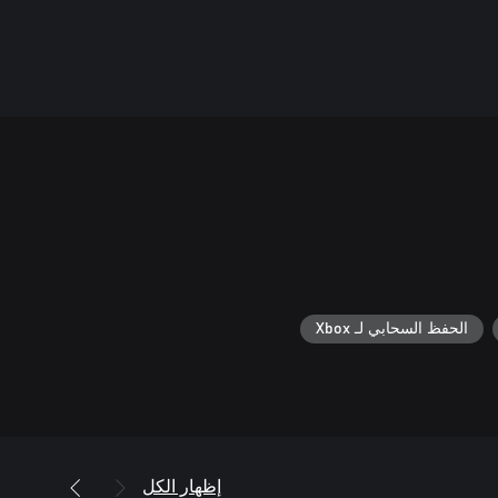
الحفظ السحابي لـ Xbox
إظهار الكل