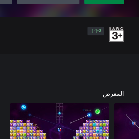
3+
المعرض