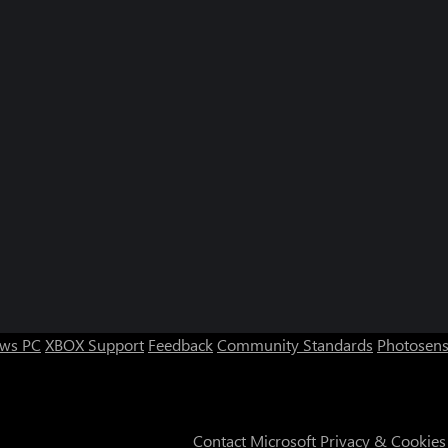
ws PC
XBOX Support
Feedback
Community Standards
Photosens
Contact Microsoft
Privacy & Cookies