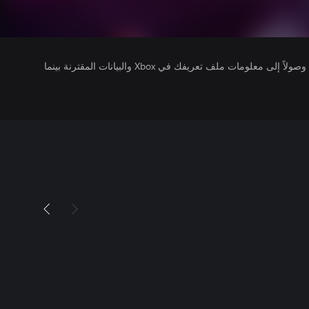
يتلقى ناشرو الألعاب التي تقوم بتشغيلها وصولاً إلى معلومات ملف تعريفك في Xbox والبيانات المقترنة بينما