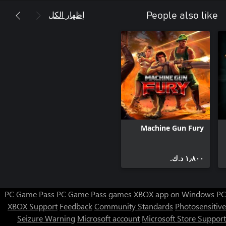
إظهار الكل
People also like
Machine Gun Fury
١٫٨٠٠ د.ك.‏
PC Game Pass
PC Game Pass games
XBOX app on Windows PC
XBOX Support
Feedback
Community Standards
Photosensitive
Seizure Warning
Microsoft account
Microsoft Store Support