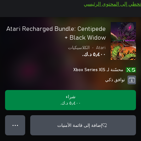
تخطي إلى المحتوى الرئيسي
Atari Recharged Bundle: Centipede
+ Black Widow
Atari
•
الكلاسيكيات
٥٫٤٠٠ د.ك.‏
محسّنة لـ Xbox Series X|S
توافق ذكي
شراء
٥٫٤٠٠ د.ك.‏
إضافة إلى قائمة الأمنيات
● ● ●