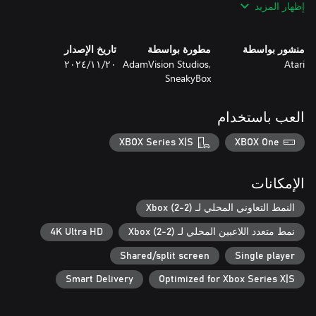
إظهار المزيد
منشور بواسطة
مطورة بواسطة
تاريخ الإصدار
Atari
AdamVision Studios,
٢٠‏/١١‏/٢٠٢٤
SneakyBox
العب باستخدام
XBOX Series X|S
XBOX One
الإمكانات
النمط التعاوني المحلي لـ Xbox (2-2)
نمط متعدد اللاعبين المحلي لـ Xbox (2-2)
4K Ultra HD
Shared/split screen
Single player
Smart Delivery
Optimized for Xbox Series X|S