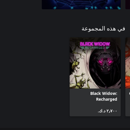
في هذه المجموعة
Black Widow:
Recharged
٢٫٧٠٠ د.ك.‏