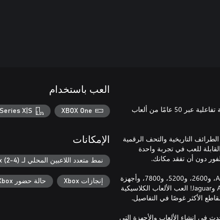
العب باستخدام
انضم إلى الاحتفال! Atari 50: يأخذك الاحتفال بالذكرى السنوية في رحلة تفاعلية عبر 50 عامًا من ألعاب
Series X|S
XBOX One
هر فعالية Atari 50، والتي تجمع بين الطرائف التاريخية والتحف الرقمية
الإمكانات
عاب القابلة للعب في تجربة واحدة
نمط متعدد اللاعبين المحلي لـ Xbox (2-4)
تشمل المجموعة الهائلة لأكثر من 100 لعبة سبع منصات مختلفة: Arcade، و2600، و5200، و7800، وأجهزة
إنجازات Xbox
حالة حضور Xbox
كمبيوتر Atari 8 بت، ولأول مرة على وحدات التحكم الحديثة، Atari Lynx وJaguar! العب الألعاب الكلاسيكية
 الشركة، وما حدث في إنشاء الألعاب والأجهزة التي