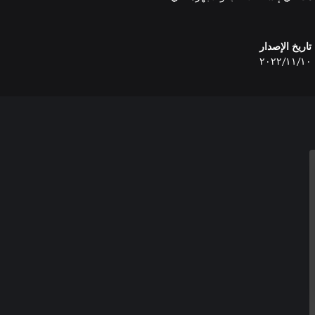
تاريخ الإصدار
١٠‏/١١‏/٢٠٢٢