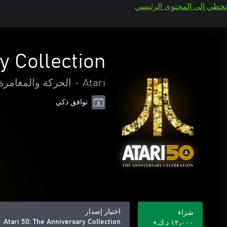
تخطي إلى المحتوى الرئيسي
y Collection
Atari
•
الحركة والمغامرة
توافق ذكي
اختيار إصدار
شراء
Atari 50: The Anniversary Collection
١٢٫٠٠٠ د.ك.‏+