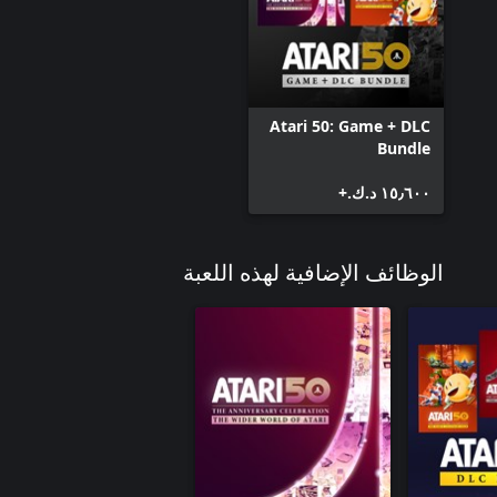
Atari 50: Game + DLC
Bundle
١٥٫٦٠٠ د.ك.‏+
الوظائف الإضافية لهذه اللعبة