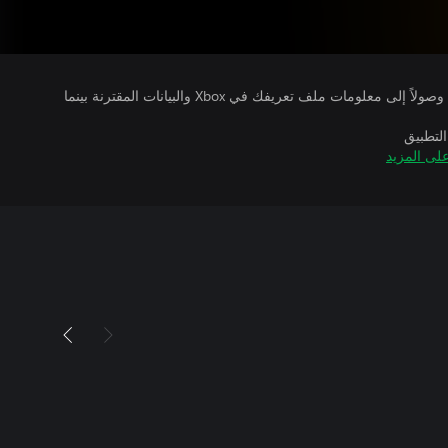
يتلقى ناشرو الألعاب التي تقوم بتشغيلها وصولاً إلى معلومات ملف تعريفك في Xbox والبيانات المقترنة بينما
التطبيق
لى المزيد