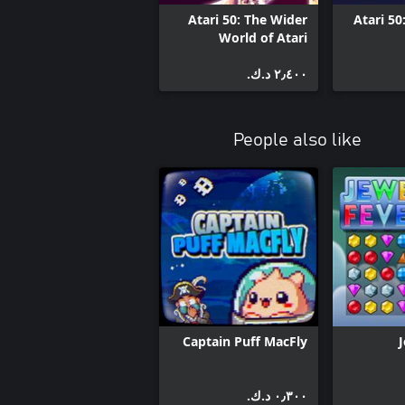
Atari 50: The Wider
Atari 50
World of Atari
٢٫٤٠٠ د.ك.‏
People also like
Captain Puff MacFly
J
٠٫٣٠٠ د.ك.‏