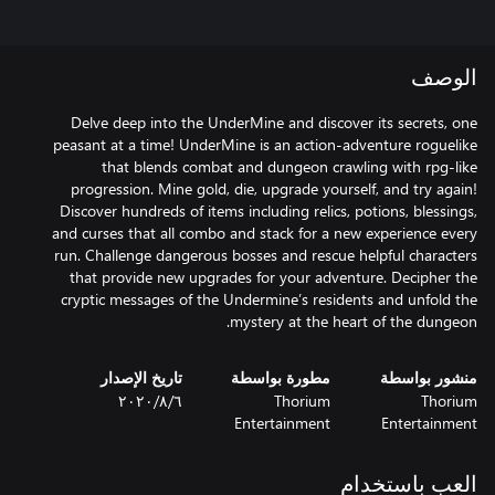
الوصف
Delve deep into the UnderMine and discover its secrets, one
peasant at a time! UnderMine is an action-adventure roguelike
that blends combat and dungeon crawling with rpg-like
progression. Mine gold, die, upgrade yourself, and try again!
Discover hundreds of items including relics, potions, blessings,
and curses that all combo and stack for a new experience every
run. Challenge dangerous bosses and rescue helpful characters
that provide new upgrades for your adventure. Decipher the
cryptic messages of the Undermine’s residents and unfold the
mystery at the heart of the dungeon.
منشور بواسطة
مطورة بواسطة
تاريخ الإصدار
Thorium
Thorium
٦‏/٨‏/٢٠٢٠
Entertainment
Entertainment
العب باستخدام