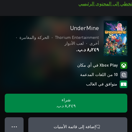
تخطي إلى المحتوى الرئيسي
UnderMine
Thorium Entertainment
•
الحركة والمغامرة
•
أخرى
•
لعب الأدوار
٨٫٢٤٩ د.ب.‏
Xbox Play في أي مكان
10 من اللغات المدعمة
متوافق في الغالب
شراء
٨٫٢٤٩ د.ب.‏
إضافة إلى قائمة الأمنيات
● ● ●