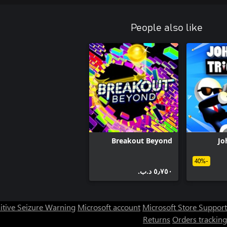
People also like
Breakout Beyond
Jo
-40%
٥٫٧٥٠ د.ب.‏
itive Seizure Warning
Microsoft account
Microsoft Store Support
Returns
Orders tracking