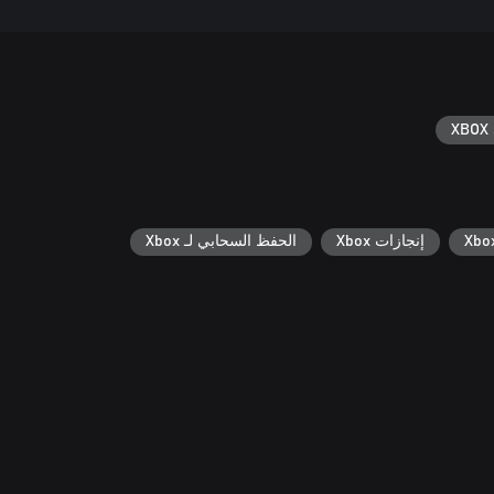
XBOX 
إنجازات Xbox
الحفظ السحابي لـ Xbox