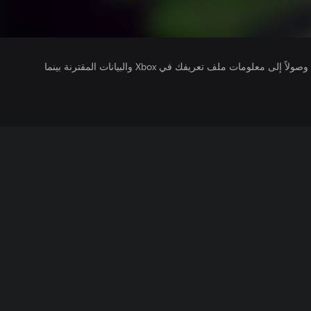
يتلقى ناشرو الألعاب التي تقوم بتشغيلها وصولاً إلى معلومات ملف تعريفك في Xbox والبيانات المقترنة بينما