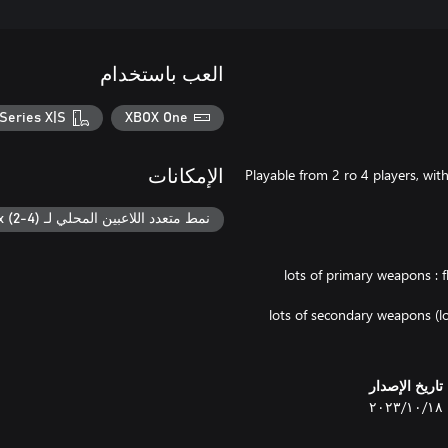
العب باستخدام
Series X|S
XBOX One
Playable from 2 ro 4 players, wi
الإمكانات
نمط متعدد اللاعبين المحلي لـ Xbox (2-4)
-lots of primary weapons : f
تاريخ الإصدار
١٨‏/١٠‏/٢٠٢٣