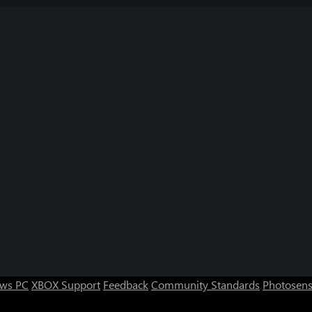
ws PC
XBOX Support
Feedback
Community Standards
Photosens