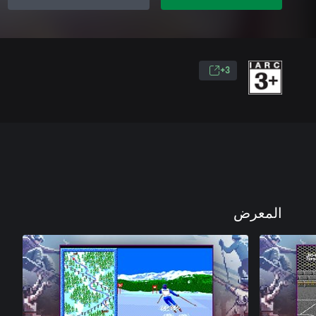
3+
المعرض