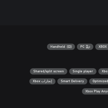
Handheld
PC
XBOX 
Shared/split screen
Single player
Optimized
Smart Delivery
إنجازات Xbox
Xbox Play An