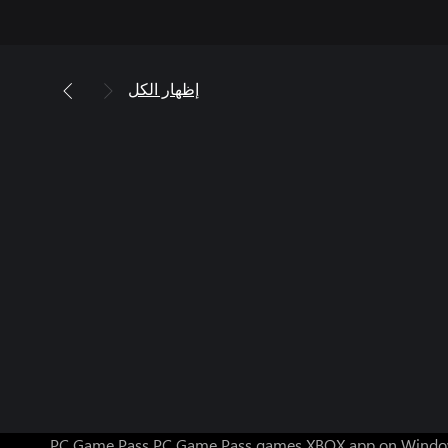
إظهار الكل
PC Game Pass
PC Game Pass games
XBOX app on Windo