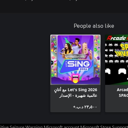
People also like
Arcad
Let's Sing 2026 مع أغانٍ
SPA
عالمية شهيرة - الإصدار
البلاتيني
٢٣٫٥٠٠ د.ب.‏+
itive Seizure Warning
Microsoft account
Microsoft Store Support