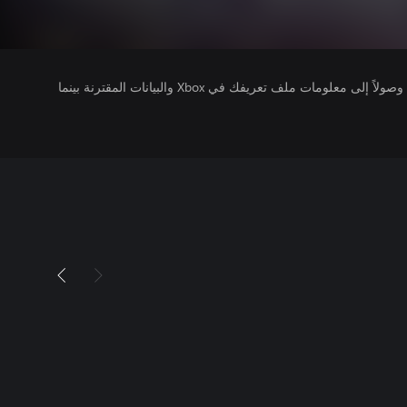
يتلقى ناشرو الألعاب التي تقوم بتشغيلها وصولاً إلى معلومات ملف تعريفك في Xbox والبيانات المقترنة بينما