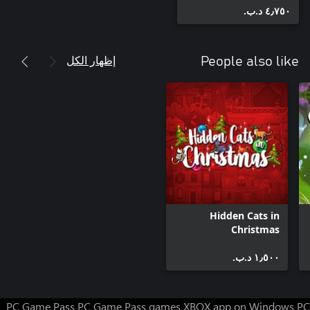
٤٫٧٥٠ د.ب.‏
إظهار الكل
People also like
Hidden Cats in
Christmas
١٫٥٠٠ د.ب.‏
PC Game Pass
PC Game Pass games
XBOX app on Windows PC