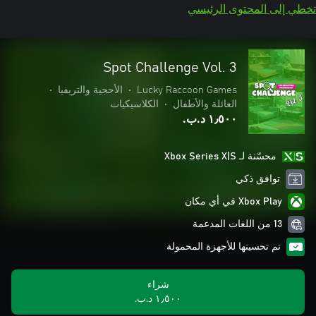
تخطي إلى المحتوى الرئيسي
Spot Challenge Vol. 3
Lucky Raccoon Games
•
الأحجية والتريفيا
•
العائلة والأطفال
•
الكلاسيكيات
١٫٥٠٠ د.ب.‏
محسّنة لـ Xbox Series X|S
توافق ذكي
Xbox Play في أي مكان
13 من اللغات المدعمة
تم تحسينها للأجهزة المحمولة
شراء
١٫٥٠٠ د.ب.‏