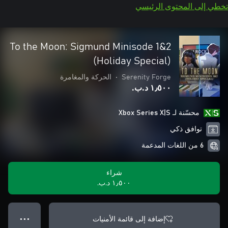
تخطي إلى المحتوى الرئيسي
To the Moon: Sigmund Minisode 1&2
(Holiday Special)
Serenity Forge
•
الحركة والمغامرة
١٫٥٠٠ د.ب.‏
محسّنة لـ Xbox Series X|S
توافق ذكي
6 من اللغات المدعمة
شراء
١٫٥٠٠ د.ب.‏
إضافة إلى قائمة الأمنيات
● ● ●