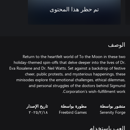
تم حظر هذا المحتوى
الوصف
Return to the heartfelt world of To the Moon in these two
holiday-themed spin-offs that delve deeper into the lives of Dr.
Eva Rosalene and Dr. Neil Watts. Set against a backdrop of festive
cheer, public protests, and mysterious happenings, these
minisodes explore the emotional challenges, ethical dilemmas,
and personal struggles of the doctors behind Sigmund
Corporation’s wish-fulfillment work.
منشور بواسطة
مطورة بواسطة
تاريخ الإصدار
Serenity Forge
Freebird Games
١٨‏/٢‏/٢٠٢٥
العب باستخدام