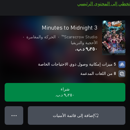
تخطي إلى المحتوى الرئيسي
3 Minutes to Midnight
Scarecrow Studio™
•
الحركة والمغامرة
•
الأحجية والتريفيا
٩٫٢٥٠ د.ب.‏
5 ميزات إمكانية وصول ذوي الاحتياجات الخاصة
8 من اللغات المدعمة
شراء
٩٫٢٥٠ د.ب.‏
إضافة إلى قائمة الأمنيات
● ● ●