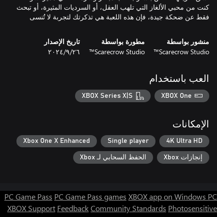
كنت من محبي الألغاز التي تلهب العقل، أو السرديات المثيرة، أو تبحث
فقط عن ضحكة جيدة، فإن هذه اللعبة هي تذكرتك لتجربة لا تُنسى
منشور بواسطة
مطورة بواسطة
تاريخ الإصدار
Scarecrow Studio™
Scarecrow Studio™
٢٦‏/٩‏/٢٠٢٤
العب باستخدام
XBOX Series X|S
XBOX One
الإمكانات
Xbox One X Enhanced
Single player
4K Ultra HD
إنجازات Xbox
الحفظ السحابي لـ Xbox
PC Game Pass
PC Game Pass games
XBOX app on Windows PC
XBOX Support
Feedback
Community Standards
Photosensitive