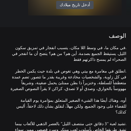
أدخل تاريخ ميلادك
الوصف
.في مكان ما، في وسط اللا مكان، يتسبب انفجار في تمزيق سكون
الليل. يستيقظ الجميع بصدمة. أين هم؟ من هم؟ يتضح أن ما انفجر في
.انطلق في مغامرة مع بيتي وهي تغوص في بلدة حيث يكمن الخطر
في كل زاوية، والشخصيات مخادعة وغريبة بقدر ما تتصور. تضم عمدة
متعطشاً للسلطة، وخنزيراً ذا بطن ممتلئ يحمل ضغينة، وشريفاً
أوه، وهناك أيضًا هذا الشيء الصغير المتعلق بمؤامرة يوم القيامة
للقضاء على وجود الجميع. ولكن مهلاً، لنقلق بشأن ذلك لاحقاً، أليس
.تشيد لعبة "3 دقائق حتى منتصف الليل" بالعصر الذهبي للألعاب بينما
تشق طريقها الخاص بأسلوب لعب مبتكر وسرد قصصي مميز. سواء