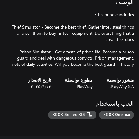
الوصف
Thief Simulator - Become the best thief. Gather intel, steal things
and sell them to buy hi-tech equipment. Do everything that a
Prison Simulator - Get a taste of prison life! Become a prison
guard and deal with dangerous convicts. Prison management,
lots of daily activities. Will you become the best guard in history?
منشور بواسطة
مطورة بواسطة
تاريخ الإصدار
PlayWay S.A.
PlayWay
١٣‏/٦‏/٢٠٢٥
العب باستخدام
XBOX Series X|S
XBOX One