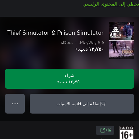
تخطي إلى المحتوى الرئيسي
Thief Simulator & Prison Simulator
PlayWay S.A.
•
محاكاة
١٣٫٧٥٠ د.ب.‏+
شراء
١٣٫٧٥٠ د.ب.‏+
إضافة إلى قائمة الأمنيات
● ● ●
16+