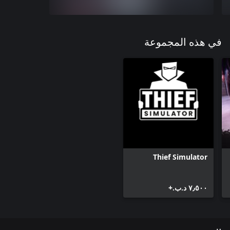
في هذه المجموعة
Thief Simulator
٧٫٥٠٠ د.ب.‏+