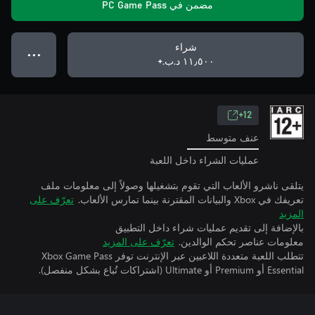
مضمن في PC Game Pass
شراء
● ● ●
١١٫٥٠٠ د.ب.‏+
12+
عنف متوسط
عمليات الشراء داخل اللعبة
يتلقى ناشرو الألعاب التي تقوم بتشغيلها وصولاً إلى معلومات ملف
تعريفك في Xbox والبيانات المقترنة بينما تمارس الألعاب.
تعرّف على
المزيد
بالإضافة إلى تقديم عمليات شراء داخل التطبيق
معلومات عناصر تحكم الوالدين.
تعرّف على المزيد
تتطلب اللعبة متعددة اللاعبين عبر الإنترنت توفر Xbox Game Pass
Essential أو Premium أو Ultimate (اشتراكات تُباع بشكل منفصل).