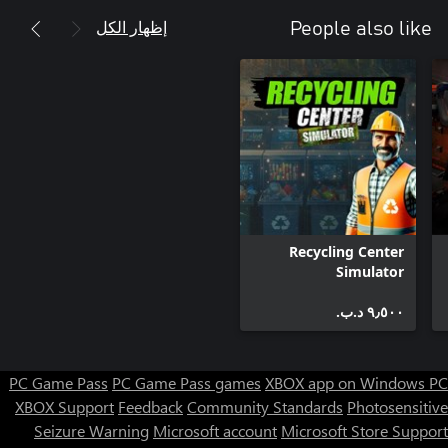
إظهار الكل
People also like
Recycling Center
Simulator
٩٫٥٠٠ د.ب.‏
PC Game Pass
PC Game Pass games
XBOX app on Windows PC
XBOX Support
Feedback
Community Standards
Photosensitive
Seizure Warning
Microsoft account
Microsoft Store Support