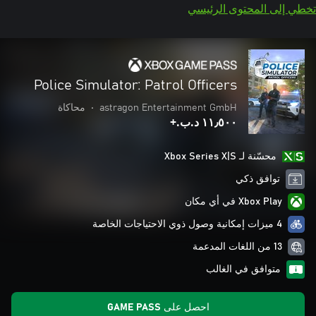
تخطي إلى المحتوى الرئيسي
Police Simulator: Patrol Officers
astragon Entertainment GmbH
•
محاكاة
١١٫٥٠٠ د.ب.‏+
محسّنة لـ Xbox Series X|S
توافق ذكي
Xbox Play في أي مكان
4 ميزات إمكانية وصول ذوي الاحتياجات الخاصة
13 من اللغات المدعمة
متوافق في الغالب
احصل على GAME PASS