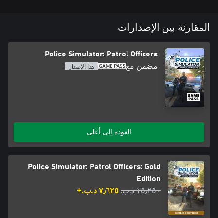
المقارنة بين الإصدارات
Police Simulator: Patrol Officers
مضمن مع
هذا الإصدار
العودة إلى أعلى
Police Simulator: Patrol Officers: Gold
Edition
١٥٫٢٥٠ د.ب.‏
٧٫٦٢٥ د.ب.‏+