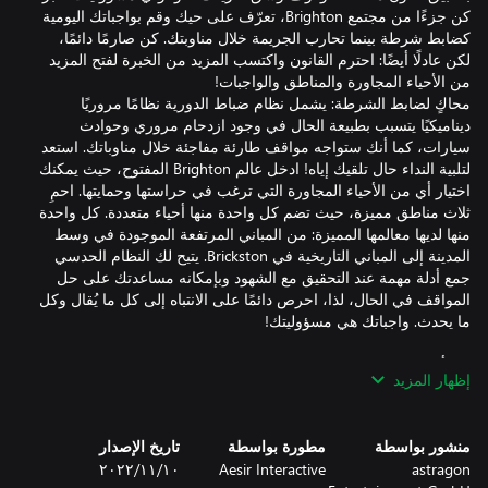
كن جزءًا من مجتمع Brighton، تعرّف على حيك وقم بواجباتك اليومية
كضابط شرطة بينما تحارب الجريمة خلال مناوبتك. كن صارمًا دائمًا،
لكن عادلًا أيضًا: احترم القانون واكتسب المزيد من الخبرة لفتح المزيد
محاكٍ لضابط الشرطة: يشمل نظام ضباط الدورية نظامًا مروريًا
ديناميكيًا يتسبب بطبيعة الحال في وجود ازدحام مروري وحوادث
سيارات، كما أنك ستواجه مواقف طارئة مفاجئة خلال مناوباتك. استعد
لتلبية النداء حال تلقيك إياه! ادخل عالم Brighton المفتوح، حيث يمكنك
اختيار أي من الأحياء المجاورة التي ترغب في حراستها وحمايتها. احمِ
ثلاث مناطق مميزة، حيث تضم كل واحدة منها أحياء متعددة. كل واحدة
منها لديها معالمها المميزة: من المباني المرتفعة الموجودة في وسط
المدينة إلى المباني التاريخية في Brickston. يتيح لك النظام الحدسي
جمع أدلة مهمة عند التحقيق مع الشهود وبإمكانه مساعدتك على حل
المواقف في الحال، لذا، احرص دائمًا على الانتباه إلى كل ما يُقال وكل
كما أن مواصلة التقدم وفتح مناطق جديدة يضيف إليك واجبات جديدة
إظهار المزيد
أيضًا. ابدأ بتحرير المخالفات المرورية، لكن استعد للتعامل مع الحوادث
التي ستحدث أمام عينيك مباشرة! هناك العديد من الواجبات المختلفة
في انتظار مَن يتحمل مسؤوليتها في هذه المدينة الحيوية والمزدحمة.
منشور بواسطة
مطورة بواسطة
تاريخ الإصدار
اردع تجارة المخدرات في الحديقة العامة، وطارد مستخدمي بخاخات
astragon
Aesir Interactive
١٠‏/١١‏/٢٠٢٢
الطلاء للكتابة غير القانونية على الجدران، وأوقف السيارات السريعة