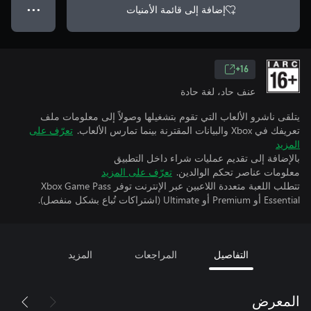
إضافة إلى قائمة الأمنيات
● ● ●
16+
عنف حاد، لغة حادة
يتلقى ناشرو الألعاب التي تقوم بتشغيلها وصولاً إلى معلومات ملف
تعريفك في Xbox والبيانات المقترنة بينما تمارس الألعاب.
تعرّف على
المزيد
بالإضافة إلى تقديم عمليات شراء داخل التطبيق
معلومات عناصر تحكم الوالدين.
تعرّف على المزيد
تتطلب اللعبة متعددة اللاعبين عبر الإنترنت توفر Xbox Game Pass
Essential أو Premium أو Ultimate (اشتراكات تُباع بشكل منفصل).
التفاصيل
المراجعات
المزيد
المعرض