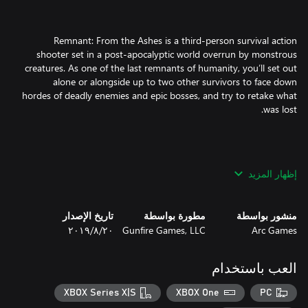
Remnant: From the Ashes is a third-person survival action
shooter set in a post-apocalyptic world overrun by monstrous
creatures. As one of the last remnants of humanity, you’ll set out
alone or alongside up to two other survivors to face down
hordes of deadly enemies and epic bosses, and try to retake what
Explore dynamically-generated worlds that change each time you
إظهار المزيد
play, filled with over 100 varieties of deadly enemies and 20 epic
bosses to battle using a wicked arsenal of weapons, armor, and
منشور بواسطة
مطورة بواسطة
تاريخ الإصدار
Arc Games
Gunfire Games, LLC
٢٠‏/٨‏/٢٠١٩
العب باستخدام
As one of the last remnants of humanity, you’ll set out alone or
XBOX Series X|S
XBOX One
PC
alongside up to two other players to face down hordes of deadly