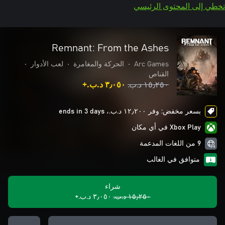
تخطي إلى المحتوى الرئيسي
Remnant: From the Ashes
Arc Games
•
الحركة والمغامرة
•
لعب الأدوار
•
القناص
١٥٫٢٥٠ د.ب.‏
٣٫٠٥٠ د.ب.‏+
بسعر مخفض: وفر ١٢٫٢٠٠ د.ب.‏، ends in 3 days
Xbox Play في أي مكان
9 من اللغات المدعمة
متوافق في الغالب
شراء
١٥٫٢٥٠ د.ب.‏
٣٫٠٥٠ د.ب.‏+