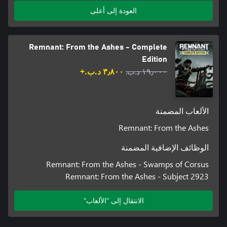
weapons, armor, and modifications to approach each encounter
العودة إلى أعلى
Remnant: From the Ashes - Complete
Edition
١٩٫٠٠٠ د.ب.‏
٣٫٨٠٠ د.ب.‏+
Invading other worlds to seek an end to the Root is dangerous
and survival is far from guaranteed. Team up with up to two
other players to increase your chances of survival. Teamwork is
necessary to make it through the game’s toughest challenges…
الألعاب المضمنة
and unlock its greatest rewards.
Remnant: From the Ashes
الوظائف الإضافية المضمنة
Remnant: From the Ashes - Swamps of Corsus
Remnant: From the Ashes - Subject 2923
الانتقال إلى "الألعاب"