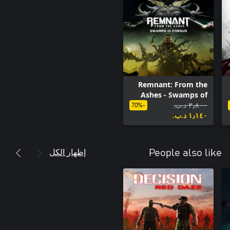
Remnant: From the
Ashes - Swamps of
٣٫٨٠٠ د.ب.‏
Corsus
-70%
١٫١٤٠ د.ب.‏
إظهار الكل
People also like