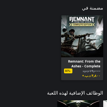
مضمنة في
Remnant: From the
Ashes - Complete
١٩٫٠٠٠ د.ب.‏
Edition
-80%
٣٫٨٠٠ د.ب.‏+
الوظائف الإضافية لهذه اللعبة