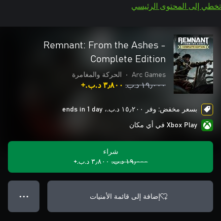
تخطي إلى المحتوى الرئيسي
Remnant: From the Ashes -
Complete Edition
Arc Games
•
الحركة والمغامرة
١٩٫٠٠٠ د.ب.‏
٣٫٨٠٠ د.ب.‏+
بسعر مخفض: وفر ١٥٫٢٠٠ د.ب.‏، ends in 1 day
Xbox Play في أي مكان
شراء
١٩٫٠٠٠ د.ب.‏
٣٫٨٠٠ د.ب.‏+
إضافة إلى قائمة الأمنيات
● ● ●