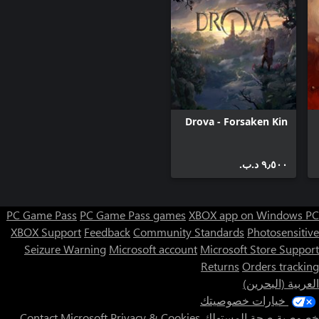
Drova - Forsaken Kin
٩٫٥٠٠ د.ب.‏
PC Game Pass
PC Game Pass games
XBOX app on Windows PC
XBOX Support
Feedback
Community Standards
Photosensitive
Seizure Warning
Microsoft account
Microsoft Store Support
Returns
Orders tracking
العربية (البحرين)
خيارات خصوصيتك
خصوصية صحة المستهلك
Privacy & Cookies
Contact Microsoft