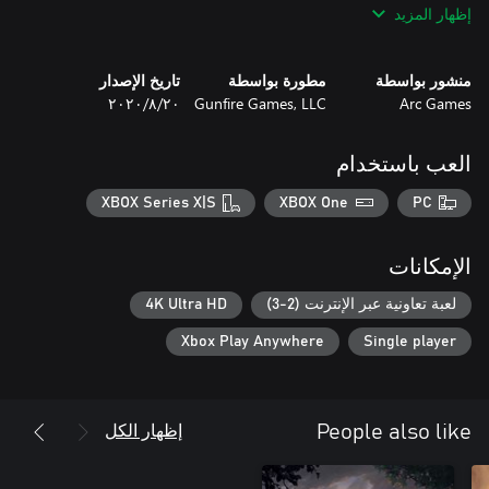
إظهار المزيد
new threats as you seek to put an end to the Root once and for
all.
منشور بواسطة
مطورة بواسطة
تاريخ الإصدار
Arc Games
Gunfire Games, LLC
٢٠‏/٨‏/٢٠٢٠
العب باستخدام
XBOX Series X|S
XBOX One
PC
الإمكانات
لعبة تعاونية عبر الإنترنت (2-3)
4K Ultra HD
Xbox Play Anywhere
Single player
إظهار الكل
People also like