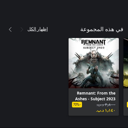
إظهار الكل
في هذه المجموعة
Remnant: From the
Ashes - Subject 2923
٣٫٨٠٠ د.ب.‏
-70%
١٫١٤٠ د.ب.‏