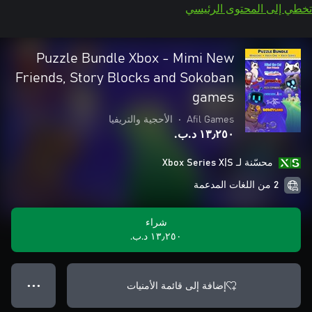
تخطي إلى المحتوى الرئيسي
Puzzle Bundle Xbox - Mimi New
Friends, Story Blocks and Sokoban
games
Afil Games
•
الأحجية والتريفيا
١٣٫٢٥٠ د.ب.‏
محسّنة لـ Xbox Series X|S
2 من اللغات المدعمة
شراء
١٣٫٢٥٠ د.ب.‏
إضافة إلى قائمة الأمنيات
● ● ●