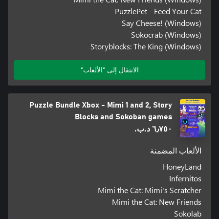
PuzzlePet - Feed Your Cat
Say Cheese! (Windows)
Sokocrab (Windows)
Storyblocks: The King (Windows)
الانتقال إلى "الألعاب"
Puzzle Bundle Xbox - Mimi 1 and 2, Story
Blocks and Sokoban games
٦٫٧٥٠ د.ب.‏
الألعاب المضمنة
HoneyLand
Infernitos
Mimi the Cat: Mimi's Scratcher
Mimi the Cat: New Friends
Sokolab