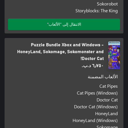
Sokorobot
Storyblocks: The King
الانتقال إلى "الألعاب"
Puzzle Bundle Xbox and Windows -
HoneyLand, Sokomage, Sokomonster and
Doctor Cat!
٦٫٧٥٠ د.ب.‏
الألعاب المضمنة
Cat Pipes
Cat Pipes (Windows)
Doctor Cat
Doctor Cat (Windows)
HoneyLand
HoneyLand (Windows)
Sokomage