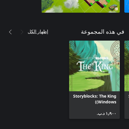
إظهار الكل
في هذه المجموعة
Storyblocks: The King
(Windows)
١٫٩٠٠ د.ب.‏