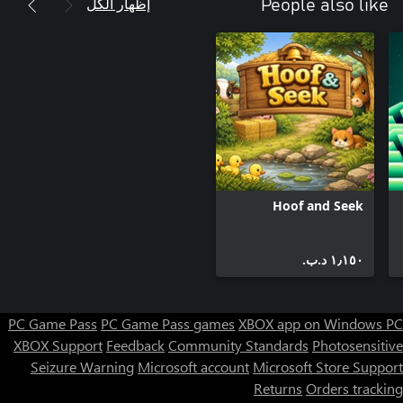
إظهار الكل
People also like
Hoof and Seek
١٫١٥٠ د.ب.‏
PC Game Pass
PC Game Pass games
XBOX app on Windows PC
XBOX Support
Feedback
Community Standards
Photosensitive
Seizure Warning
Microsoft account
Microsoft Store Support
Returns
Orders tracking