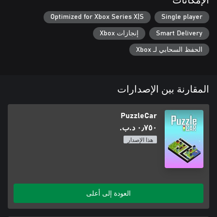
الإمكانات
Optimized for Xbox Series X|S
Single player
Smart Delivery
إنجازات Xbox
الحفظ السحابي لـ Xbox
المقارنة بين الإصدارات
PuzzleCar
٠٫٧٥٠ د.ب.‏
هذا الإصدار
العودة إلى أعلى