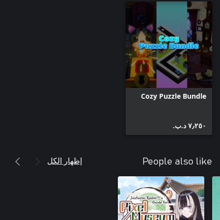
Cozy Puzzle Bundle
٧٫٢٥٠ د.ب.‏
إظهار الكل
People also like