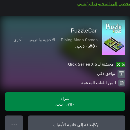
تخطي إلى المحتوى الرئيسي
PuzzleCar
Rising Moon Games
•
الأحجية والتريفيا
•
أخرى
٠٫٧٥٠ د.ب.‏
محسّنة لـ Xbox Series X|S
توافق ذكي
1 من اللغات المدعمة
شراء
٠٫٧٥٠ د.ب.‏
إضافة إلى قائمة الأمنيات
● ● ●