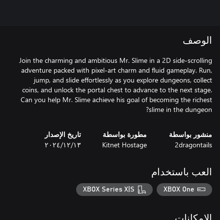
الوصف
Join the charming and ambitious Mr. Slime in a 2D side-scrolling
adventure packed with pixel-art charm and fluid gameplay. Run,
jump, and slide effortlessly as you explore dungeons, collect
coins, and unlock the portal chest to advance to the next stage.
Can you help Mr. Slime achieve his goal of becoming the richest
slime in the dungeon?
منشور بواسطة
مطورة بواسطة
تاريخ الإصدار
2dragontails
Kitnet Hostage
١٣‏/١٢‏/٢٠٢٤
العب باستخدام
XBOX Series X|S
XBOX One
الإمكانات