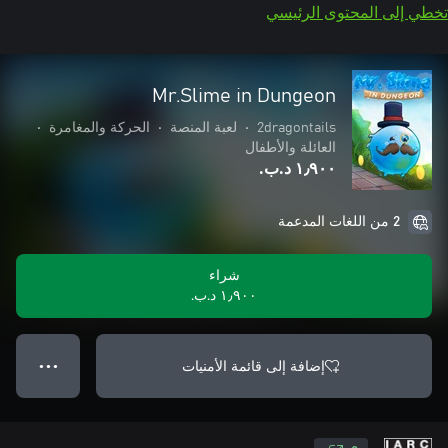
تخطي إلى المحتوى الرئيسي
Mr.Slime in Dungeon
2dragontails
•
لعبة المنصة
•
الحركة والمغامرة
•
العائلة والأطفال
١٫٩٠٠ د.ب.‏
2 من اللغات المدعمة
شراء
١٫٩٠٠ د.ب.‏
إضافة إلى قائمة الأمنيات
● ● ●