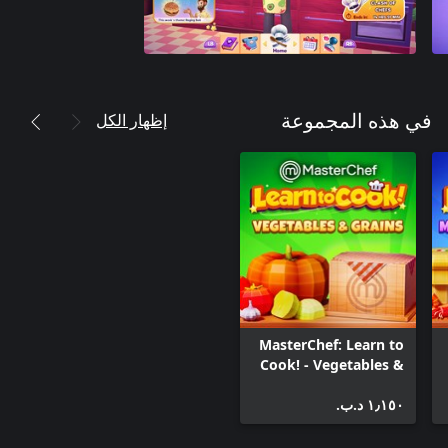
إظهار الكل
في هذه المجموعة
MasterChef: Learn to
Cook! - Vegetables &
Grains
١٫١٥٠ د.ب.‏