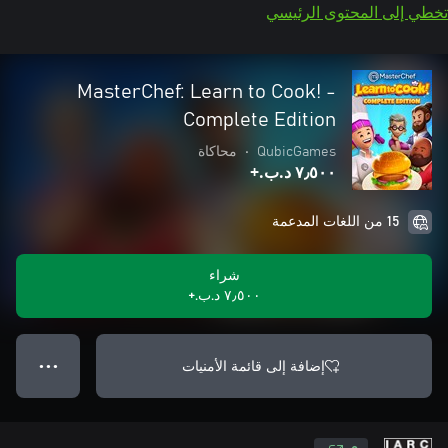
تخطي إلى المحتوى الرئيسي
MasterChef: Learn to Cook! -
Complete Edition
QubicGames
•
محاكاة
٧٫٥٠٠ د.ب.‏+
15 من اللغات المدعمة
شراء
٧٫٥٠٠ د.ب.‏+
إضافة إلى قائمة الأمنيات
● ● ●