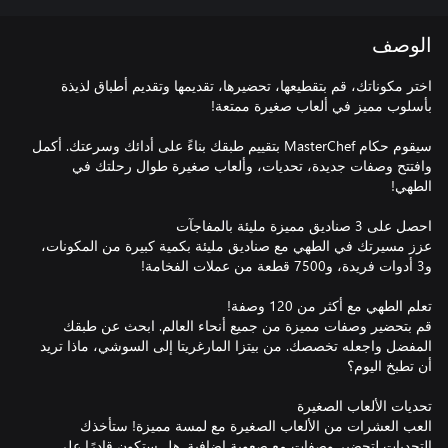
الوصف
اختر مكوناتك، قم بتقطيعها، تحضيرها، تقديمها وتقديم أطباق لذيذة
سيقوم حكام MasterChef بتقييم طبقك بناءً على أدائك وسرعتك. أكمل
وافتتح وصفات جديدة، تحديات، وألعاب صغيرة طوال رحلتك في
عزز مسيرتك في الطهي مع صناديق مليئة بكمية كبيرة من المكونات،
قم بتحضير وصفات مميزة من جميع أنحاء العالم. ابحث عن طبقك
المفضل واجعله تخصصك. من بيتزا المارغريتا إلى السوشي، ماذا تريد
العب العشرات من الألعاب الصغيرة مع لمسة مميزة! ستأخذك
التحديات لتحضير وصفات مع صعوبة إضافية. هل ستكون قادرًا على