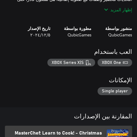
إظهار المزيد
أنشئ صورة رمزية وخصص ملامحها كما تريد! كن الشيف الأكثر روعة
منشور بواسطة
مطورة بواسطة
تاريخ الإصدار
وتميزًا من خلال تغيير زيك من مجموعة واسعة من الملابس،
QubicGames
QubicGames
٥‏/١٢‏/٢٠٢٤
العب باستخدام
من خلال إكمال الألعاب الصغيرة، الأحداث والتحديات، ستتمكن من
جمع معدات طهي مختلفة مثل الأواني، الأدوات، الأطباق وغيرها،
XBOX Series X|S
XBOX One
حان الوقت لتثبت أنك شيف محترف!
الإمكانات
Single player
المقارنة بين الإصدارات
MasterChef: Learn to Cook! - Christmas