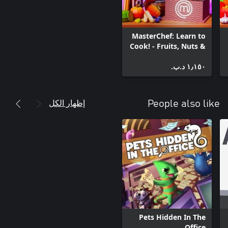
MasterChef: Learn to
Cook! - Fruits, Nuts &
Sweets
١٫١٥٠ د.ب.‏
إظهار الكل
People also like
Pets Hidden In The
Office