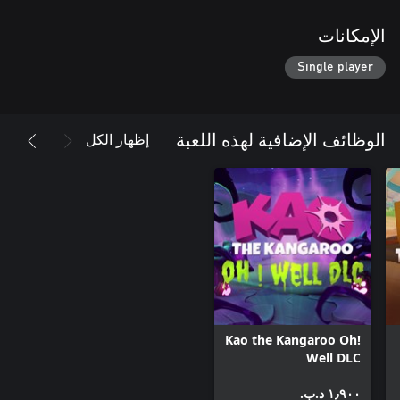
الإمكانات
Single player
إظهار الكل
الوظائف الإضافية لهذه اللعبة
Kao the Kangaroo Oh!
Well DLC
١٫٩٠٠ د.ب.‏