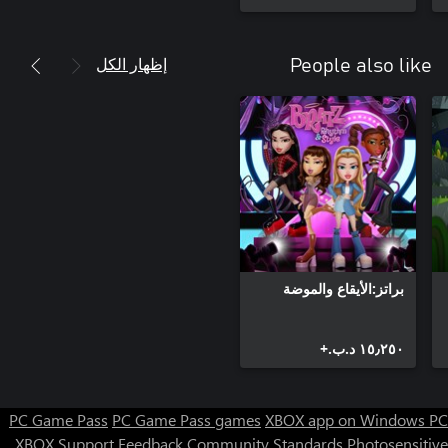
إظهار الكل
People also like
براتز:الأيقاع والموضة
١٥٫٢٥٠ د.ب.‏+
PC Game Pass
PC Game Pass games
XBOX app on Windows PC
XBOX Support
Feedback
Community Standards
Photosensitive