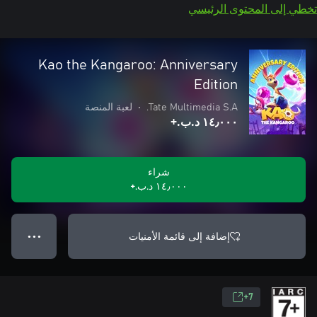
تخطي إلى المحتوى الرئيسي
Kao the Kangaroo: Anniversary
Edition
Tate Multimedia S.A.
•
لعبة المنصة
١٤٫٠٠٠ د.ب.‏+
شراء
١٤٫٠٠٠ د.ب.‏+
إضافة إلى قائمة الأمنيات
● ● ●
7+