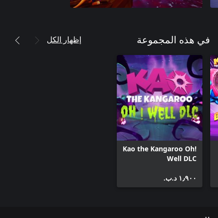
إظهار الكل
في هذه المجموعة
Kao the Kangaroo Oh!
Well DLC
١٫٩٠٠ د.ب.‏