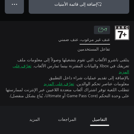
إضافة إلى قائمة الأمنيات
● ● ●
7+
عنف غير مرغوب، عنف ضمني
تفاعل المستخدمين
يتلقى ناشرو الألعاب التي تقوم بتشغيلها وصولاً إلى معلومات ملف
تعريفك في Xbox والبيانات المقترنة بينما تمارس الألعاب.
تعرّف على
المزيد
بالإضافة إلى تقديم عمليات شراء داخل التطبيق
معلومات عناصر تحكم الوالدين.
تعرّف على المزيد
تتطلب اللعبة توفر اشتراك ألعاب متعددة اللاعبين عبر الإنترنت لممارستها
على وحدة التحكم (Game Pass Core أو Ultimate، يُباع بشكل منفصل).
التفاصيل
المراجعات
المزيد