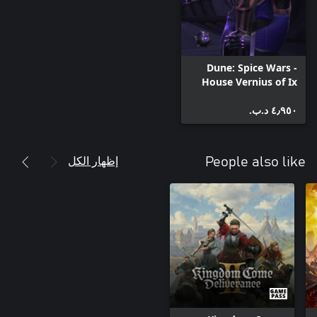
honor and politics or embrace violence and deceit. Choose from
various factions with unique abilities and playstyles. Each faction
can be customized by selecting councilors who enhance their
Dune: Spice Wars -
Whether you choose survival tactics, shady dealings, military
House Vernius of Ix
might, or dominating the spice trade, there is a faction and
councilor combination for every player's preference. Explore the
٤٫٩٥٠ د.ب.‏
إظهار الكل
People also like
Take control of one of the major houses and fight through a
number of unique scenarios and situations. Personalize your
starting house with a variety of perks and upgrades to tackle the
many challenging objectives of the Conquest mode, ensuring you