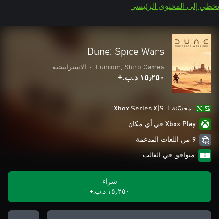
تخطي إلى المحتوى الرئيسي
Dune: Spice Wars
Funcom, Shiro Games
•
الاستراتيجية
١٥٫٢٥٠ د.ب.‏+
محسّنة لـ Xbox Series X|S
Xbox Play في أي مكان
9 من اللغات المدعمة
متوافق في الغالب
شراء
١٥٫٢٥٠ د.ب.‏+