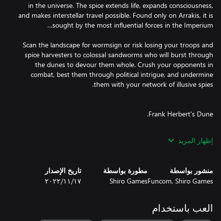
in the universe. The spice extends life, expands consciousness,
and makes interstellar travel possible. Found only on Arrakis, it is
Scan the landscape for wormsign or risk losing your troops and
spice harvesters to colossal sandworms who will burst through
the dunes to devour them whole. Crush your opponents in
combat, best them through political intrigue, and undermine
Experience the unique Dune universe, one of the most influential
إظهار المزيد
sci-fi settings ever created. Lead your faction to victory with
iconic characters, such as Duke Leto Atreides, the Baron Vladimir
Harkonnen, the Padishah Emperor Shaddam IV, Esmar Tuek, and
منشور بواسطة
مطورة بواسطة
تاريخ الإصدار
Liet Kynes. Stay alert as opposing factions seek to gain the upper
Funcom, Shiro Games
Shiro Games
١٧‏/١١‏/٢٠٢٢
hand and the planet itself threatens with vast deserts, huge
العب باستخدام