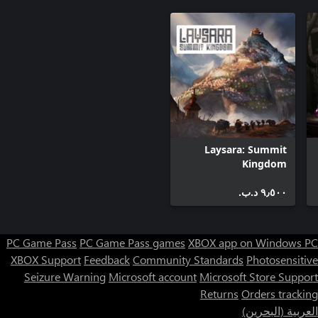
Laysara: Summit
Kingdom
٩٫٥٠٠ د.ب.‏
PC Game Pass
PC Game Pass games
XBOX app on Windows PC
XBOX Support
Feedback
Community Standards
Photosensitive
Seizure Warning
Microsoft account
Microsoft Store Support
Returns
Orders tracking
العربية (البحرين)