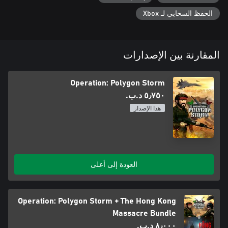
الحفظ السحابي لـ Xbox
المقارنة بين الإصدارات
Operation: Polygon Storm
٥٫٧٥٠ د.ب.‏
هذا الإصدار
العودة إلى أعلى
Operation: Polygon Storm + The Hong Kong
Massacre Bundle
٨٫٠٠٠ د.ب.‏