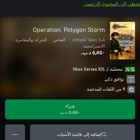
تخطي إلى المحتوى الرئيسي
Operation: Polygon Storm
Untold Tales S.A.
•
القناص
•
الحركة والمغامرة
•
الاستراتيجية
٥٫٧٥٠ د.ب.‏
محسّنة لـ Xbox Series X|S
توافق ذكي
9 من اللغات المدعمة
شراء
٥٫٧٥٠ د.ب.‏
إضافة إلى قائمة الأمنيات
● ● ●