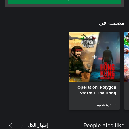
مضمنة في
Operation: Polygon
Storm + The Hong
Kong Massacre
٨٫٠٠٠ د.ب.‏
Bundle
إظهار الكل
People also like