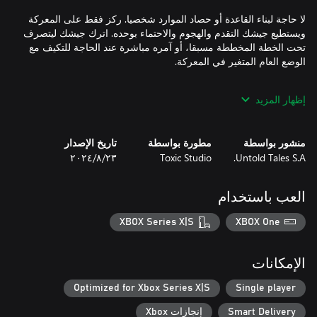
لا حاجة لبناء القاعدة أو حصاد الموارد شخصيا. ركز فقط على المعركة
ويستطيع جيشك التقدم والهجوم والاحتماء بوحده. اترك جيشك ليتصرف
تحت الخطة المخططة مسبقا، أو آمره مباشرة عند الحاجة للتكيف مع
إظهار المزيد
موازنة مواردك واختيار تشكيلة الجيش المناسبة لكل مهمة. يتطلب
نظام المعركة المعقد رد فعلك السريع، لذا، يجب اختيار المزيج
منشور بواسطة
مطورة بواسطة
تاريخ الإصدار
المناسب من الجنود ومكافآت سلسلة القتل، والاستفادة من تآزر
Untold Tales S.A.
Toxic Studio
٢٣‏/٨‏/٢٠٢٤
العب باستخدام
إن البيئات القابلة للتدمير والأغطية وتأثير "راغدول" وبعض العناصر
XBOX Series X|S
XBOX One
الدموية كلها تجعل ساحة المعركة في اللعبة مثلما في الواقع.
الإمكانات
Optimized for Xbox Series X|S
Single player
Smart Delivery
إنجازات Xbox