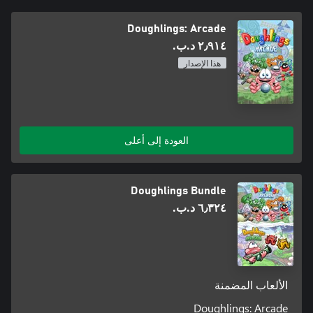
Doughlings: Arcade
٢٫٩١٤ د.ب.‏
هذا الإصدار
العودة إلى أعلى
Doughlings Bundle
٦٫٣٢٤ د.ب.‏
الألعاب المضمنة
Doughlings: Arcade