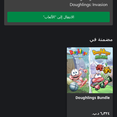
Doughlings: Invasion
الانتقال إلى "الألعاب"
مضمنة في
Doughlings Bundle
٦٫٣٢٤ د.ب.‏