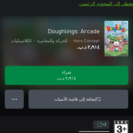
تخطي إلى المحتوى الرئيسي
Doughlings: Arcade
Hero Concept
•
الحركة والمغامرة
•
الكلاسيكيات
٢٫٩١٤ د.ب.‏
شراء
٢٫٩١٤ د.ب.‏
إضافة إلى قائمة الأمنيات
● ● ●
3+