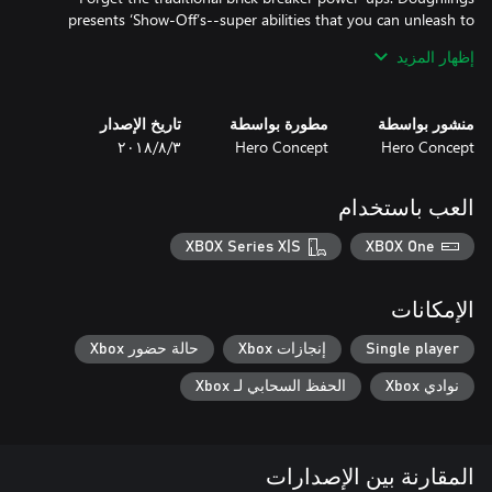
presents ‘Show-Off’s--super abilities that you can unleash to
change the course of every level. With each character, a unique
إظهار المزيد
منشور بواسطة
مطورة بواسطة
تاريخ الإصدار
Complete the harder levels to face new enemies that present
Hero Concept
Hero Concept
٣‏/٨‏/٢٠١٨
game changing challenges. Killers, psychos, ghosts, you name it!
العب باستخدام
You think you can create the most bad*** level? Go and create
XBOX Series X|S
XBOX One
your own levels with all the targets and characters available in
Doughlings. Share them with the world and play other levels
created by players from around the globe!
الإمكانات
Single player
إنجازات Xbox
حالة حضور Xbox
نوادي Xbox
الحفظ السحابي لـ Xbox
المقارنة بين الإصدارات