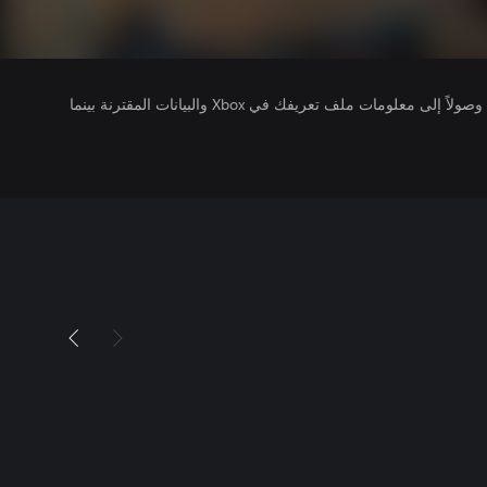
يتلقى ناشرو الألعاب التي تقوم بتشغيلها وصولاً إلى معلومات ملف تعريفك في Xbox والبيانات المقترنة بينما