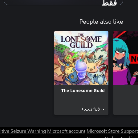
فقط
People also like
The Lonesome Guild
٩٫٥٠٠ د.ب.‏+
itive Seizure Warning
Microsoft account
Microsoft Store Support