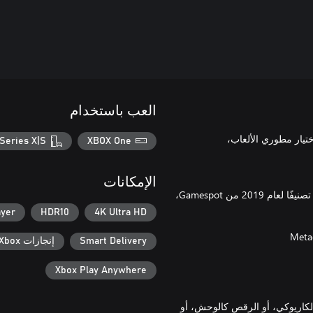
العب باستخدام
Series X|S
XBOX One
الإمكانات
وجائزة أفضل لعبة لعام 2019 من اختيار اللاعبين، وجائزة اللعبة الأعلى تصنيفًا لعام 2019 من Gamespot،
ayer
HDR10
4K Ultra HD
Smart Delivery
إنجازات Xbox
Xbox Play Anywhere
ء الكاريوكي، أو الرقص كالوحش، أو