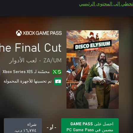
تخطي إلى المحتوى الرئيسي
he Final Cut
ZA/UM
•
لعب الأدوار
محسّنة لـ Xbox Series X|S
تم تحسينها للأجهزة المحمولة
احصل على GAME PASS
شراء
- أو -
مضمن في PC Game Pass
١٦٫٧٧٤ د.ب.‏