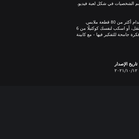
امزج وطابق بين 24 مهارة مختلفة تمامًا. طوّر أسلوبك الشخصي باستخدام أكثر من 80 قطعة ملابس.
استخدم 14 أداة من البنادق، إلى المصابيح الكهربائية، إلى المُسجل المتنقل، أو اسكب لنفسك كوكتيلًا من 6
 مختلفة ذات تأثير نفسي. طوّر شخصيتك بشكل أكبر من خلال 60 فكرة جامحة للتفكير فيها - مع كابينة
لشخصيات ضد بعضها، وحاول
تاريخ الإصدار
مساعدتها، أو اغرق في الحب بشكل يائس. يتيح لك نظام الحوار الثوري في Disco Elysium القيام بأي شيء
١٢‏/١٠‏/٢٠٢١
شبه أي شيء رأيته من قبل. مدينة
ول مكان حقيقي، به تحديات حقيقية.
ية المترامية الأطراف. المحقق