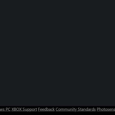
ws PC
XBOX Support
Feedback
Community Standards
Photosens