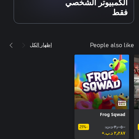
الكمبيوتر الشخصي
فقط
إظهار الكل
People also like
Frog Sqwad
٣٫٠٥٠ د.ب.‏
-25%
٢٫٢٨٧ د.ب.‏+