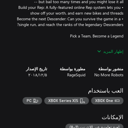
• Build your Rep: A fully-featured online Rep system lets you
• Become the next Descender: Can you survive the game in a
In Descenders, your team is your life. When you pick a side --
إظهار المزيد
Enemy, Arboreal or Kinetic -- you'll be bound together with other
منشور بواسطة
مطورة بواسطة
تاريخ الإصدار
Grab your bike, pick your team, and attempt to live up to the
No More Robots
RageSquid
٥‏/١٢‏/٢٠١٨
legend of your Descender. Will you join the die-hard, trick-frenzy
ranks of Team Enemy, the proficient, off-road stylings of Team
العب باستخدام
• Wear your team's colors and apparel with pride, and receive
PC
XBOX Series X|S
XBOX One
• Your Rep points go towards your team's total Rep, and
الإمكانات
• Gain access to your team's exclusive channel on the Descenders
Discord server
لعبة تعاونية عبر الإنترنت (2-8)