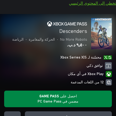
تخطي إلى المحتوى الرئيسي
Descenders
No More Robots
•
الحركة والمغامرة
•
الرياضة
٩٫٥٠٠ د.ب.‏
محسّنة لـ Xbox Series X|S
توافق ذكي
Xbox Play في أي مكان
12 من اللغات المدعمة
احصل على GAME PASS
مضمن في PC Game Pass