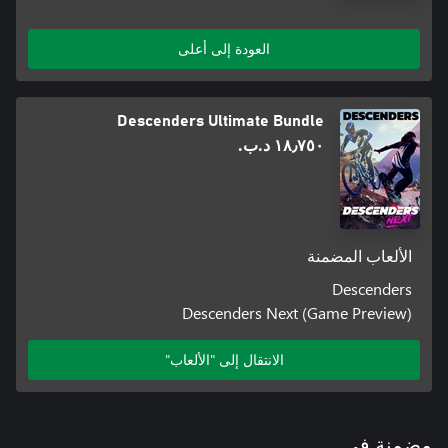
العودة إلى أعلى
Descenders Ultimate Bundle
١٨٫٧٥٠ د.ب.‏
الألعاب المضمنة
Descenders
Descenders Next (Game Preview)
الانتقال إلى "الألعاب"
مضمنة في