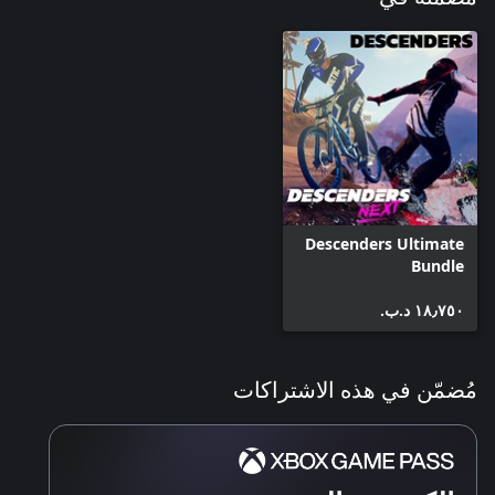
Descenders Ultimate
Bundle
١٨٫٧٥٠ د.ب.‏
مُضمّن في هذه الاشتراكات