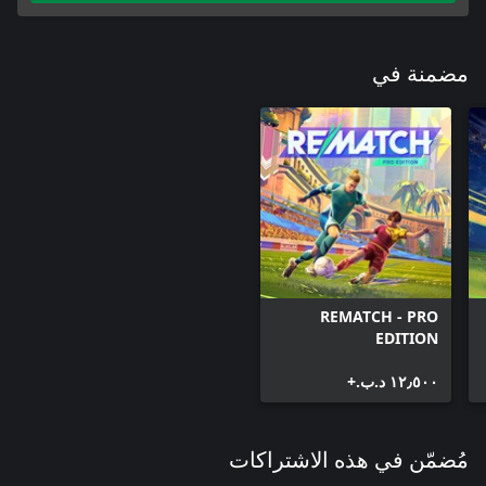
مضمنة في
REMATCH - PRO
EDITION
١٢٫٥٠٠ د.ب.‏+
مُضمّن في هذه الاشتراكات