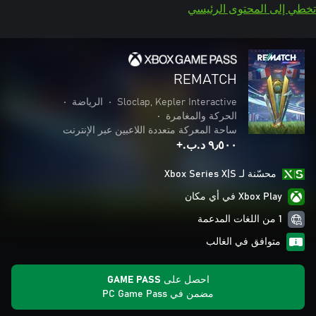
تخطي إلى المحتوى الرئيسي
REMATCH
Sloclap, Kepler Interactive
•
الرياضة
•
الحركة والمغامرة
•
ساحة المعركة متعددة اللاعبين عبر الإنترنت
٩٫٥٠٠ د.ب.‏+
محسّنة لـ Xbox Series X|S
Xbox Play في أي مكان
1 من اللغات المدعمة
متوافق في الغالب
احصل على GAME PASS
مضمن في PC Game Pass