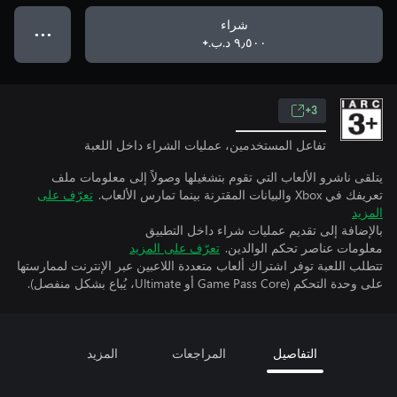
شراء
● ● ●
٩٫٥٠٠ د.ب.‏+
3+
تفاعل المستخدمين، عمليات الشراء داخل اللعبة
يتلقى ناشرو الألعاب التي تقوم بتشغيلها وصولاً إلى معلومات ملف
تعريفك في Xbox والبيانات المقترنة بينما تمارس الألعاب.
تعرّف على
المزيد
بالإضافة إلى تقديم عمليات شراء داخل التطبيق
معلومات عناصر تحكم الوالدين.
تعرّف على المزيد
تتطلب اللعبة توفر اشتراك ألعاب متعددة اللاعبين عبر الإنترنت لممارستها
على وحدة التحكم (Game Pass Core أو Ultimate، يُباع بشكل منفصل).
التفاصيل
المراجعات
المزيد