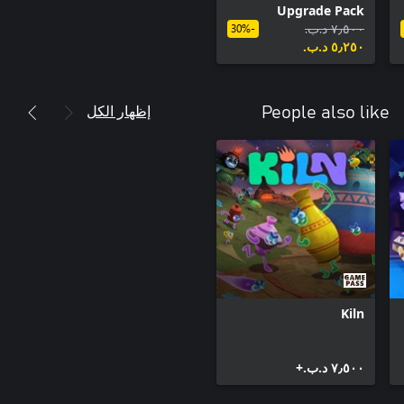
Upgrade Pack
٧٫٥٠٠ د.ب.‏
-30%
٥٫٢٥٠ د.ب.‏
إظهار الكل
People also like
Kiln
٧٫٥٠٠ د.ب.‏+