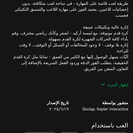
طريقة لعب قائمة على المهارة - في ساحة لعب متكافئة، بدون
إحصائيات للاعبين، يعتمد الفوز على مهارة اللاعب والتنسيق التكتيكي
كرة قدم موثوقة، مع لمسة أركيد - اشعر وكأنك رياضي محترف، وقم
إثارة بلا توقف - لا وجود للمخالفات أو التسلل أو التوقف... لا وقت
آليّات يسهل الوصول إليها مع الكثير من العمق - تمامًا مثل كرة القدم
الحقيقية، يتطلب الفوز الدقة وردود الفعل السريعة بالإضافة إلى
إظهار المزيد
لعب جماعي عبر الإنترنت مبني على الفرق - صُممت من البداية
كتجربة لعب جماعي عبر الإنترنت - تُقدم لعبة Rematch استجابة فورية
منشور بواسطة
تاريخ الإصدار
Sloclap, Kepler Interactive
١٩‏/٦‏/٢٠٢٥
محتوى موسمي - هناك دائمًا شيء جديد على الأبواب. سيشهد كل
موسم أنماط لعب جديدة وإضافة المزيد من المحتوى الشكلي.
العب باستخدام