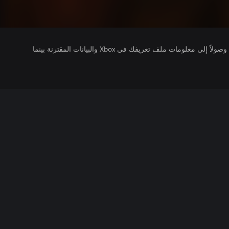
يتلقى ناشرو الألعاب التي تقوم بتشغيلها وصولاً إلى معلومات ملف تعريفك في Xbox والبيانات المقترنة بينما