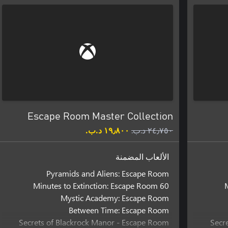
Escape Room Master Collection
٢٤٫٧٥٠ د.ب.‏
١٩٫٨٠٠ د.ب.‏
الألعاب المضمنة
Pyramids and Aliens: Escape Room
60 Minutes to Extinction: Escape Room
Mystic Academy: Escape Room
Between Time: Escape Room
Secrets of Blackrock Manor - Escape Room
Secr