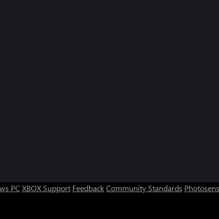
ws PC
XBOX Support
Feedback
Community Standards
Photosens