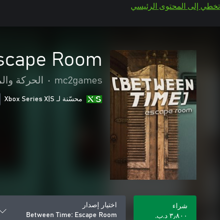
تخطي إلى المحتوى الرئيسي
Escape Room
mc2games
•
الحركة وال
محسّنة لـ Xbox Series X|S
اختيار إصدار
شراء
Between Time: Escape Room
٣٫٨٠٠ د.ب.‏