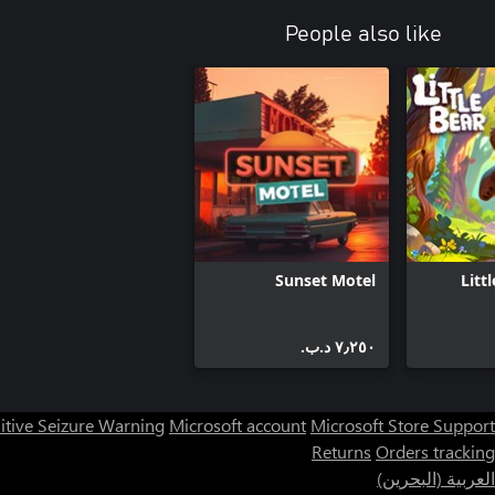
People also like
Sunset Motel
Litt
٧٫٢٥٠ د.ب.‏
itive Seizure Warning
Microsoft account
Microsoft Store Support
Returns
Orders tracking
العربية (البحرين)