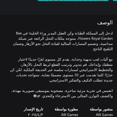
الوصف
ادخل إلى المملكة الطنانة وكن العقل المدبر وراء الخلية! في Bee
Flowers Royal Garden، ستوجه ملكات النحل الرائعة عبر شبكة
سداسية، وتصمم المسارات المثالية لقيادة النحل نحو الأزهار وضمان
مع آليات لعب بديهية وجذابة، يقدم كل مستوى لغزًا جديدًا لاختبار
منطقك وإبداعك. قم بتدوير وترتيب القطع لربط النحل بالأزهار،
والتخطيط الاستراتيجي لمسارات سلسة عبر الحديقة الملكية. لكن كن
حذرًا! كلما تقدمت عبر 30 مستوى مصممًا بعناية، ستواجه تحديات
انغمس في تجربة مرئية ساحرة، مصحوبة بموسيقى تصويرية مهدئة،
واكتشف التوازن المثالي بين الاسترخاء والتحدي. 🌿🐝
منشور بواسطة
مطورة بواسطة
تاريخ الإصدار
Afil Games
Afil Games
٣‏/٤‏/٢٠٢٥