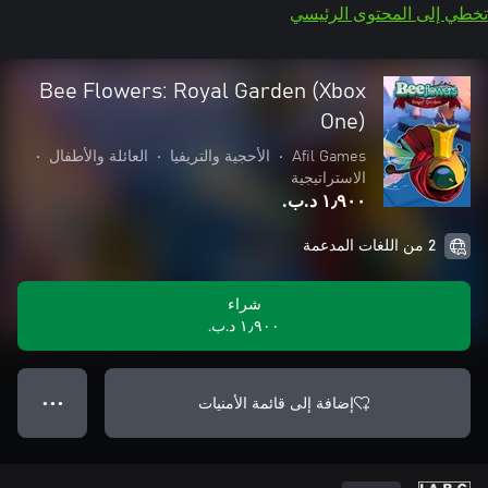
تخطي إلى المحتوى الرئيسي
Bee Flowers: Royal Garden (Xbox
One)
Afil Games
•
الأحجية والتريفيا
•
العائلة والأطفال
•
الاستراتيجية
١٫٩٠٠ د.ب.‏
2 من اللغات المدعمة
شراء
١٫٩٠٠ د.ب.‏
إضافة إلى قائمة الأمنيات
● ● ●