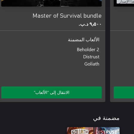
ذا الإصدار
Master of Survival bundle
٩٫٥٠٠ د.ب.‏
الألعاب المضمنة
Beholder 2
Distrust
Goliath
الانتقال إلى "الألعاب"
مضمنة في