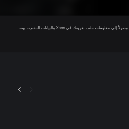
يتلقى ناشرو الألعاب التي تقوم بتشغيلها وصولاً إلى معلومات ملف تعريفك في Xbox والبيانات المقترنة بينما