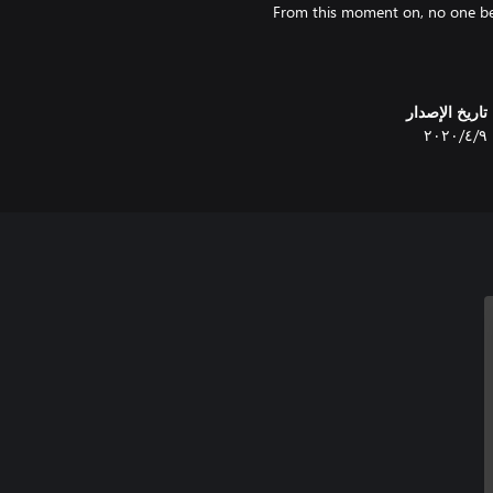
From this moment on, no one bey
تاريخ الإصدار
٩‏/٤‏/٢٠٢٠