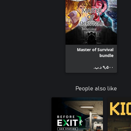
Master of Survival
bundle
٩٫٥٠٠ د.ب.‏
People also like