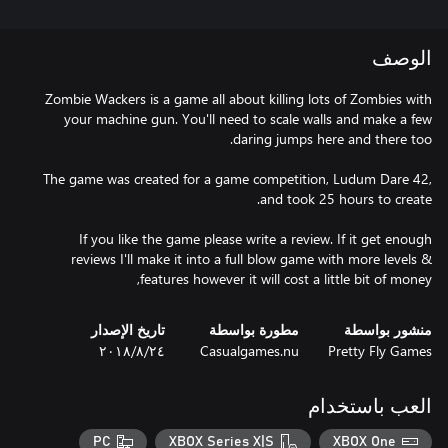
الوصف
Zombie Wackers is a game all about killing lots of Zombies with
your machine gun. You'll need to scale walls and make a few
The game was created for a game competition, Ludum Dare 42,
If you like the game please write a review. If it get enough
reviews I'll make it into a full blow game with more levels &
features however it will cost a little bit of money,
منشور بواسطة
مطورة بواسطة
تاريخ الإصدار
Pretty Fly Games
Casualgames.nu
٢٤‏/٨‏/٢٠١٨
العب باستخدام
PC
XBOX Series X|S
XBOX One