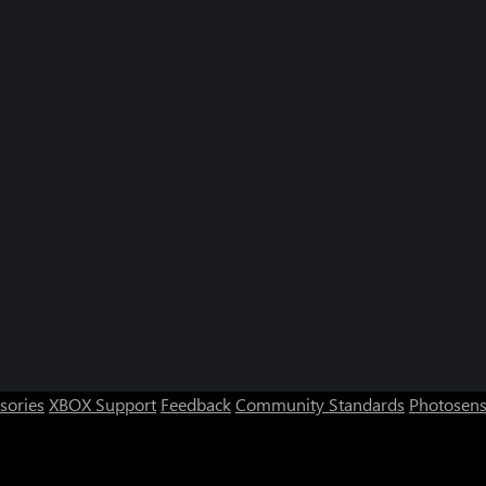
sories
XBOX Support
Feedback
Community Standards
Photosens