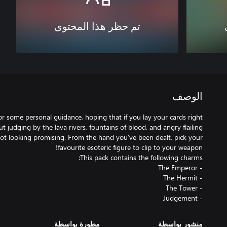
تم حظر هذا المحتوى
الوصف
r some personal guidance, hoping that if you lay your cards right
t judging by the lava rivers, fountains of blood, and angry flailing
 not looking promising. From the hand you’ve been dealt, pick your
- Judgement
منشور بواسطة
مطورة بواسطة