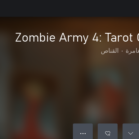
Zombie Army 4: Tarot
امرة
•
القناص
● ● ●