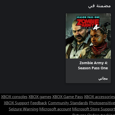
مضمنة في
Zombie Army 4:
Season Pass One
مجاني
XBOX consoles
XBOX games
XBOX Game Pass
XBOX accessories
XBOX Support
Feedback
Community Standards
Photosensitive
Seizure Warning
Microsoft account
Microsoft Store Support
Returns
Orders tracking