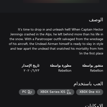
الوصف
It’s time to drop in and unleash hell! When Captain Hector
Jennings crashed in the Alps, he left behind more than his life in
the snow. With a Paratrooper outfit salvaged from the wreckage
of his aircraft, the Undead Airman himself is ready to slay in style
and tear apart the undead that snatched his mortality from him
in the first place!
منشور بواسطة
مطورة بواسطة
تاريخ الإصدار
Rebellion
Rebellion
٢٣‏/٦‏/٢٠٢٠
العب باستخدام
PC
XBOX Series X|S
XBOX One
الإمكانات