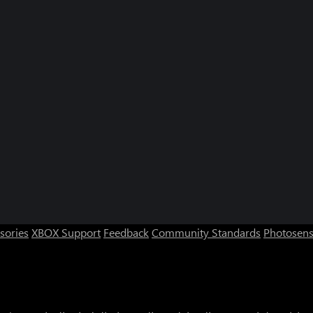
sories
XBOX Support
Feedback
Community Standards
Photosens