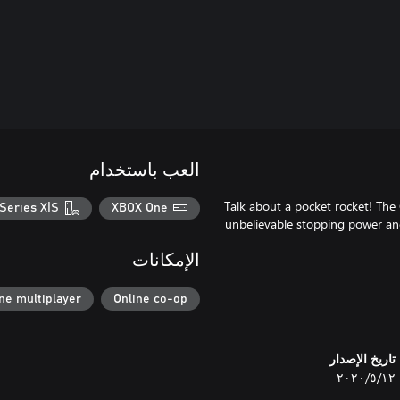
العب باستخدام
Talk about a pocket rocket! The
Series X|S
XBOX One
unbelievable stopping power and a
الإمكانات
ne multiplayer
Online co-op
تاريخ الإصدار
١٢‏/٥‏/٢٠٢٠