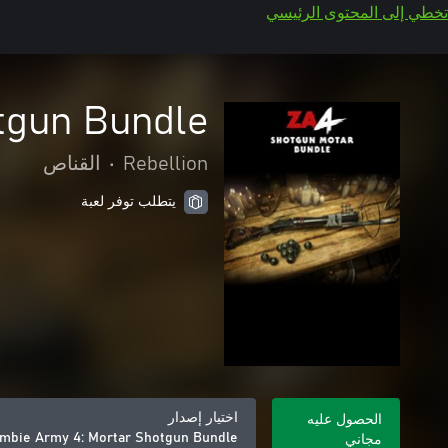
تخطي إلى المحتوى الرئيسي
tgun Bundle
Rebellion
•
القناص
يتطلب توفر لعبة
اختيار إصدار
الحصول عليه
mbie Army 4: Mortar Shotgun Bundle
مجاني