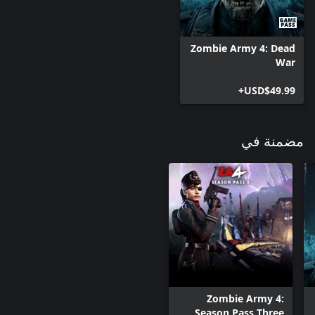
Zombie Army 4: Dead
War
USD$49.99+
مضمنة في
Zombie Army 4:
Season Pass Three