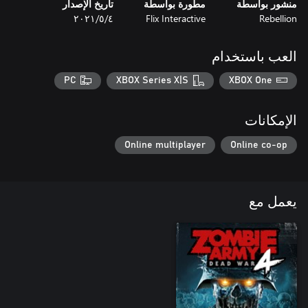
منشور بواسطة
مطورة بواسطة
تاريخ الإصدار
Rebellion
Flix Interactive
٤‏/٥‏/٢٠٢١
العب باستخدام
PC
XBOX Series X|S
XBOX One
الإمكانات
Online multiplayer
Online co-op
يعمل مع