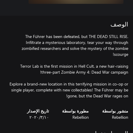
الوصف
The Führer has been defeated, but THE DEAD STILL RISE.
Infiltrate a mysterious laboratory, tear your way through
zombified researchers and solve the mystery of the zombie
Terror Lab is the first mission in Hell Cult, a new hair-raising
Explore a brand-new location in this terrifying mission in co-op or
single player, complete with new collectables! The Führer may be
gone, but the Dead War rages on!
منشور بواسطة
مطورة بواسطة
تاريخ الإصدار
Rebellion
Rebellion
١٠‏/٣‏/٢٠٢٠