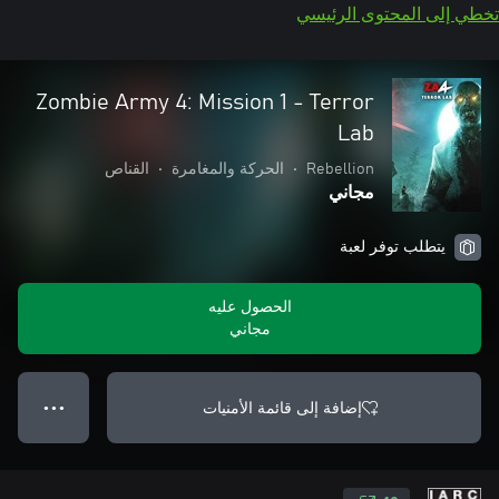
تخطي إلى المحتوى الرئيسي
Zombie Army 4: Mission 1 - Terror
Lab
Rebellion
•
الحركة والمغامرة
•
القناص
مجاني
يتطلب توفر لعبة
الحصول عليه
مجاني
إضافة إلى قائمة الأمنيات
● ● ●