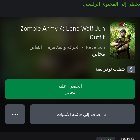
تخطي إلى المحتوى الرئيسي
Zombie Army 4: Lone Wolf Jun
Outfit
Rebellion
•
الحركة والمغامرة
•
القناص
مجاني
يتطلب توفر لعبة
الحصول عليه
مجاني
إضافة إلى قائمة الأمنيات
● ● ●