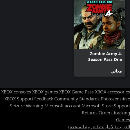
Zombie Army 4:
Season Pass One
مجاني
XBOX consoles
XBOX games
XBOX Game Pass
XBOX accessories
XBOX Support
Feedback
Community Standards
Photosensitive
Seizure Warning
Microsoft account
Microsoft Store Support
Returns
Orders tracking
Games
العربية (الإمارات العربية المتحدة)