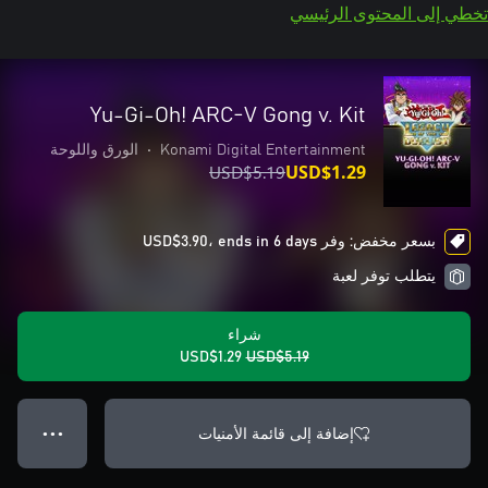
تخطي إلى المحتوى الرئيسي
Yu-Gi-Oh! ARC-V Gong v. Kit
Konami Digital Entertainment
•
الورق واللوحة
USD$5.19
USD$1.29
بسعر مخفض: وفر USD$3.90، ends in 6 days
يتطلب توفر لعبة
شراء
USD$1.29
USD$5.19
إضافة إلى قائمة الأمنيات
● ● ●